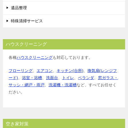
遺品整理
特殊清掃サービス
ハウスクリーニング
各種
ハウスクリーニング
も対応しております。
フローリング
、
エアコン
、
キッチン(台所)
、
換気扇(レンジフ
ード)
、
浴室・浴槽
、
洗面台
、
トイレ
、
ベランダ
、
窓ガラス・
サッシ・網戸・雨戸
、
洗濯機・洗濯槽
など、すべてお任せく
ださい。
空き家対策