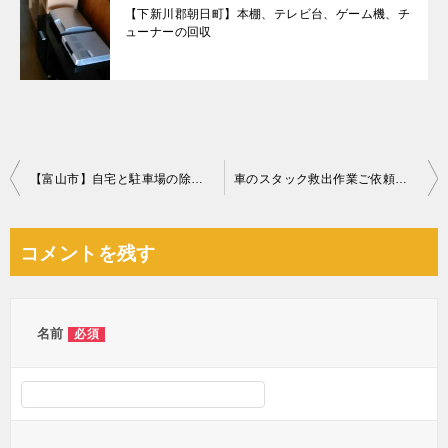
【下新川郡朝日町】本棚、テレビ台、ゲーム機、チ
ューナーの回収
投
【富山市】自宅と駐車場の除雪作業ご依頼 お客様の声
車のスタック救出作業ご依頼 お客様の声
稿
ナ
コメントを残す
ビ
ゲ
ー
名前
必須
シ
ョ
ン