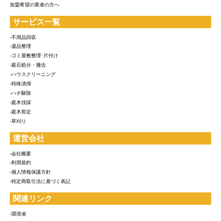
加盟希望の業者の方へ
サービス一覧
-不用品回収
-遺品整理
-ゴミ屋敷整理･片付け
-庭石処分・撤去
-ハウスクリーニング
-特殊清掃
-ハチ駆除
-庭木伐採
-庭木剪定
-草刈り
運営会社
-会社概要
-利用規約
-個人情報保護方針
-特定商取引法に基づく表記
関連リンク
-環境省