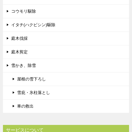
コウモリ駆除
イタチ(ハクビシン)駆除
庭木伐採
庭木剪定
雪かき、除雪
屋根の雪下ろし
雪庇・氷柱落とし
車の救出
サービスについて