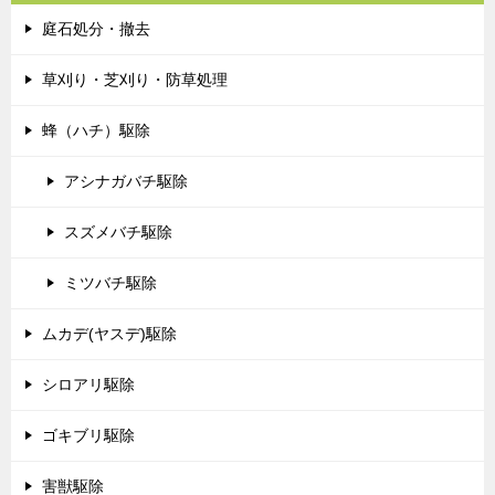
庭石処分・撤去
草刈り・芝刈り・防草処理
蜂（ハチ）駆除
アシナガバチ駆除
スズメバチ駆除
ミツバチ駆除
ムカデ(ヤスデ)駆除
シロアリ駆除
ゴキブリ駆除
害獣駆除