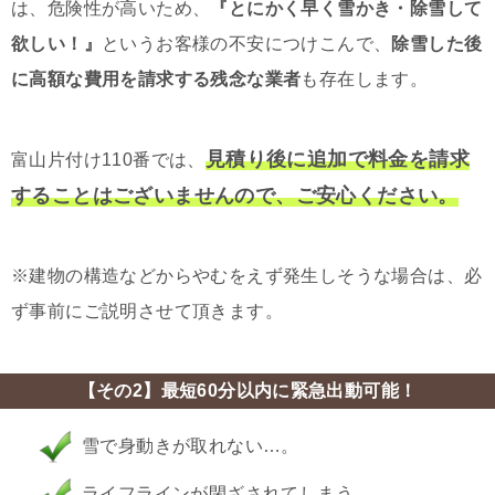
は、危険性が高いため、
『とにかく早く雪かき・除雪して
欲しい！』
というお客様の不安につけこんで、
除雪した後
に高額な費用を請求する残念な業者
も存在します。
見積り後に追加で料金を請求
富山片付け110番では、
することはございませんので、ご安心ください。
※建物の構造などからやむをえず発生しそうな場合は、必
ず事前にご説明させて頂きます。
【その2】最短60分以内に緊急出動可能！
雪で身動きが取れない…。
ライフラインが閉ざされてしまう…。