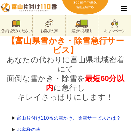
365日年中無休
富山全域対応
必ずお読みください
お喜びの声
選ばれる理由
キャンペーン
【富山県雪かき・除雪急行サー
ビス】
あなたの代わりに富山県地域密着
にて
面倒な雪かき・除雪を
最短60分以
内
に急行し
キレイさっぱりにします！
富山片付け110番の雪かき、除雪サービスとは？
お客様の声