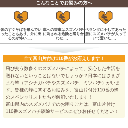
こんなことでお悩みの方へ
体のすぐそばを飛んでい
車への乗車はスズメバチ
ベランダに干してあった
ったこともあり、外に出
に刺される危険と隣り合
服にスズメバチが入って
るのが怖い…。
わせ…。
いて驚いた…。
全て富山片付け110番がお応えします！
飛び交う数多くのスズメバチによって、安心した生活を
送れないということはないでしょうか？日本にはさまざ
まな蜂（アシナガバチやスズメバチ、ミツバチ）がいま
す。皆様の蜂に関するお悩みを、富山片付け110番の蜂
のスペシャリストたちが解消いたします！
富山県内のスズメバチでのお困りごとは、富山片付け
110番スズメバチ駆除サービスにぜひお任せください！