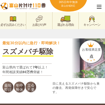
365日年中無休
富山全域対応
必ずお読みください
お喜びの声
選ばれる理由
キャンペーン
最短30分以内に急行・即時解決！
スズメバチ駆除
お客様満足度
点
富山県内で選ばれて
7年
以上！
年間相談実績
80万件
突破！
目に見えるスズメバチ駆除から巣
最短
年中
立会
の撤去、再発保障付きで安心で
即日
無休
不要
す。