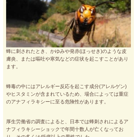
蜂に刺されたとき、かゆみや発赤(ほっせき)のような皮
膚炎、または嘔吐や寒気などの症状を起こすことがあり
ます。
蜂毒の中にはアレルギー反応を起こす成分(アレルゲン)
やヒスタミンが含まれているため、場合によっては重症
のアナフィラキシーに至る危険性があります。
厚生労働省の調査によると、日本では蜂刺されによるア
ナフィラキシーショックで年間十数人が亡くなってお
り、その多くは45歳以上の男性でした。