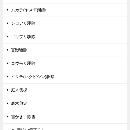
ムカデ(ヤスデ)駆除
シロアリ駆除
ゴキブリ駆除
害獣駆除
コウモリ駆除
イタチ(ハクビシン)駆除
庭木伐採
庭木剪定
雪かき、除雪
屋根の雪下ろし