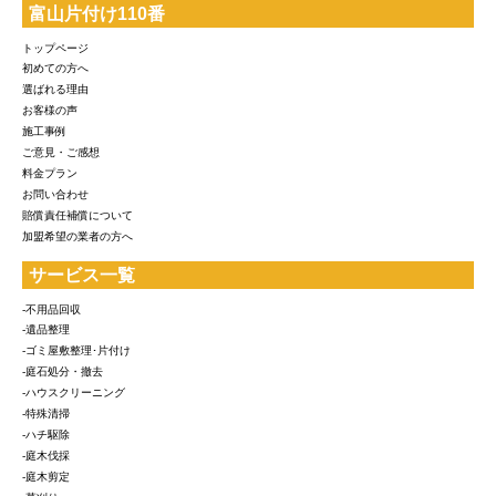
富山片付け110番
トップページ
初めての方へ
選ばれる理由
お客様の声
施工事例
ご意見・ご感想
料金プラン
お問い合わせ
賠償責任補償について
加盟希望の業者の方へ
サービス一覧
-不用品回収
-遺品整理
-ゴミ屋敷整理･片付け
-庭石処分・撤去
-ハウスクリーニング
-特殊清掃
-ハチ駆除
-庭木伐採
-庭木剪定