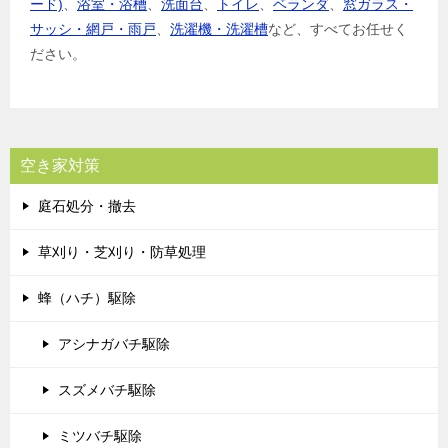
ード)
、
浴室・浴槽
、
洗面台
、
トイレ
、
ベランダ
、
窓ガラス・
サッシ・網戸・雨戸
、
洗濯機・洗濯槽
など、すべてお任せく
ださい。
空き家対策
庭石処分・撤去
草刈り・芝刈り・防草処理
蜂（ハチ）駆除
アシナガバチ駆除
スズメバチ駆除
ミツバチ駆除