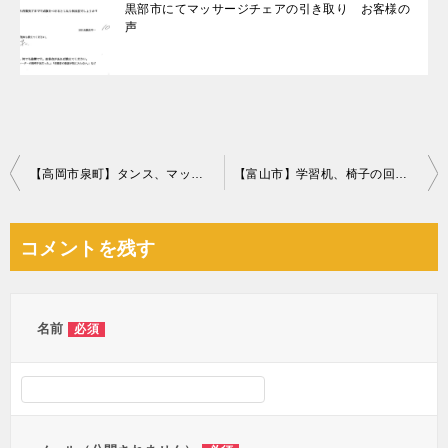
黒部市にてマッサージチェアの引き取り お客様の
声
投
【高岡市泉町】タンス、マッサージチェア等の回収・処分ご依頼
【富山市】学習机、椅子の回収・処分ご依頼 お客様の声
稿
ナ
コメントを残す
ビ
ゲ
ー
名前
必須
シ
ョ
ン