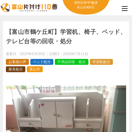
365日年中無休
富山全域対応
【富山市鶴ケ丘町】学習机、椅子、ベッド、
テレビ台等の回収・処分
更新日：
2025年6月20日
公開日：
2020年7月11日
お客様の声
ベッド処分
不用品回収・処分
学習机処分
家具処分
富山市