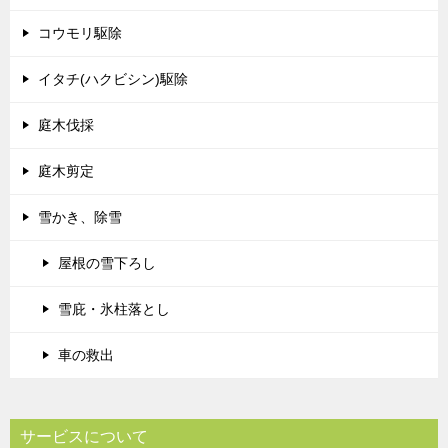
コウモリ駆除
イタチ(ハクビシン)駆除
庭木伐採
庭木剪定
雪かき、除雪
屋根の雪下ろし
雪庇・氷柱落とし
車の救出
サービスについて