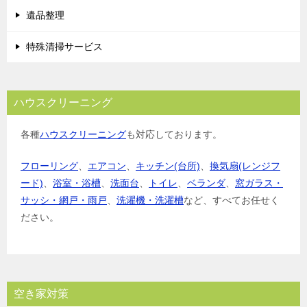
遺品整理
特殊清掃サービス
ハウスクリーニング
各種
ハウスクリーニング
も対応しております。
フローリング
、
エアコン
、
キッチン(台所)
、
換気扇(レンジフ
ード)
、
浴室・浴槽
、
洗面台
、
トイレ
、
ベランダ
、
窓ガラス・
サッシ・網戸・雨戸
、
洗濯機・洗濯槽
など、すべてお任せく
ださい。
空き家対策