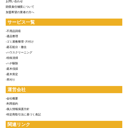
お問い合わせ
賠償責任補償について
加盟希望の業者の方へ
サービス一覧
-不用品回収
-遺品整理
-ゴミ屋敷整理･片付け
-庭石処分・撤去
-ハウスクリーニング
-特殊清掃
-ハチ駆除
-庭木伐採
-庭木剪定
-草刈り
運営会社
-会社概要
-利用規約
-個人情報保護方針
-特定商取引法に基づく表記
関連リンク