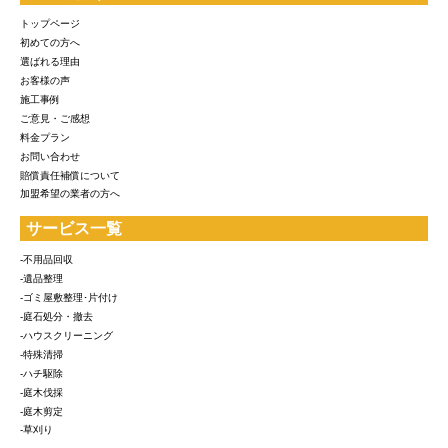
トップページ
初めての方へ
選ばれる理由
お客様の声
施工事例
ご意見・ご感想
料金プラン
お問い合わせ
賠償責任補償について
加盟希望の業者の方へ
サービス一覧
-不用品回収
-遺品整理
-ゴミ屋敷整理･片付け
-庭石処分・撤去
-ハウスクリーニング
-特殊清掃
-ハチ駆除
-庭木伐採
-庭木剪定
-草刈り