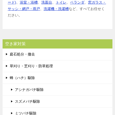
ード)
、
浴室・浴槽
、
洗面台
、
トイレ
、
ベランダ
、
窓ガラス・
サッシ・網戸・雨戸
、
洗濯機・洗濯槽
など、すべてお任せく
ださい。
空き家対策
庭石処分・撤去
草刈り・芝刈り・防草処理
蜂（ハチ）駆除
アシナガバチ駆除
スズメバチ駆除
ミツバチ駆除