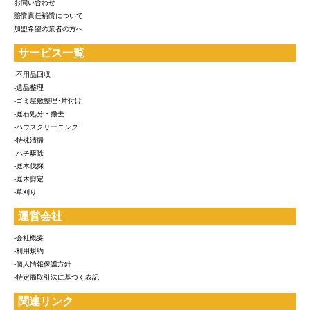
お問い合わせ
賠償責任補償について
加盟希望の業者の方へ
サービス一覧
-不用品回収
-遺品整理
-ゴミ屋敷整理･片付け
-庭石処分・撤去
-ハウスクリーニング
-特殊清掃
-ハチ駆除
-庭木伐採
-庭木剪定
-草刈り
運営会社
-会社概要
-利用規約
-個人情報保護方針
-特定商取引法に基づく表記
関連リンク