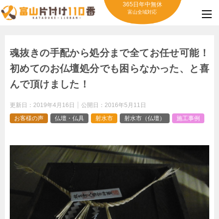
365日年中無休
富山全域対応
魂抜きの手配から処分まで全てお任せ可能！
初めてのお仏壇処分でも困らなかった、と喜
んで頂けました！
更新日：
2019年4月16日
公開日：
2016年5月11日
お客様の声
仏壇・仏具
射水市
射水市（仏壇）
施工事例