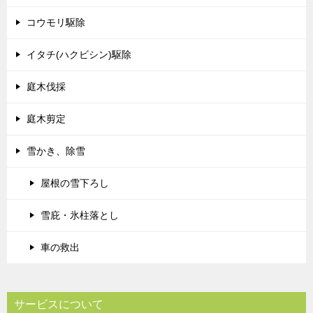
コウモリ駆除
イタチ(ハクビシン)駆除
庭木伐採
庭木剪定
雪かき、除雪
屋根の雪下ろし
雪庇・氷柱落とし
車の救出
サービスについて