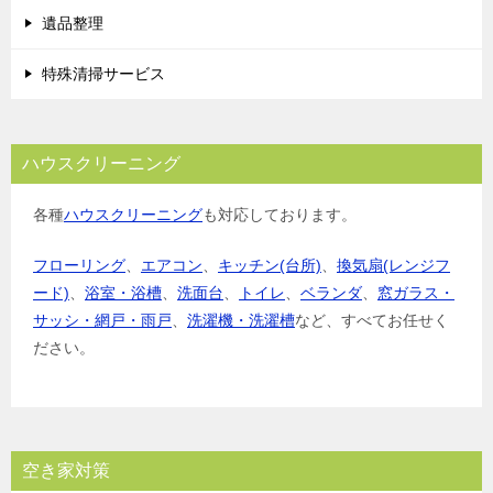
遺品整理
特殊清掃サービス
ハウスクリーニング
各種
ハウスクリーニング
も対応しております。
フローリング
、
エアコン
、
キッチン(台所)
、
換気扇(レンジフ
ード)
、
浴室・浴槽
、
洗面台
、
トイレ
、
ベランダ
、
窓ガラス・
サッシ・網戸・雨戸
、
洗濯機・洗濯槽
など、すべてお任せく
ださい。
空き家対策