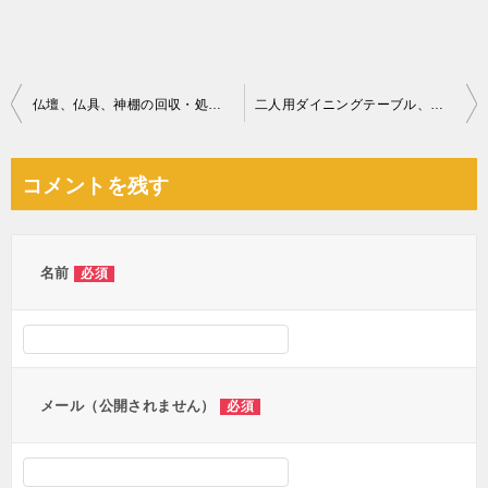
投
仏壇、仏具、神棚の回収・処分ご依頼 お客様の声
二人用ダイニングテーブル、クイーンベッドマットレス、椅子等の回収
稿
ナ
コメントを残す
ビ
ゲ
ー
名前
必須
シ
ョ
ン
メール（公開されません）
必須