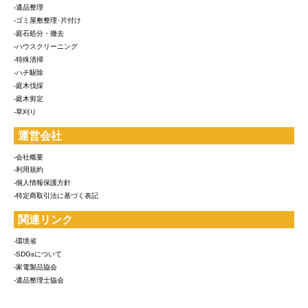
-遺品整理
-ゴミ屋敷整理･片付け
-庭石処分・撤去
-ハウスクリーニング
-特殊清掃
-ハチ駆除
-庭木伐採
-庭木剪定
-草刈り
運営会社
-会社概要
-利用規約
-個人情報保護方針
-特定商取引法に基づく表記
関連リンク
-環境省
-SDGsについて
-家電製品協会
-遺品整理士協会