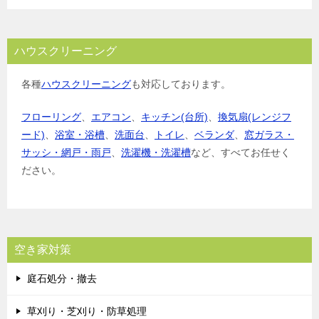
ハウスクリーニング
各種
ハウスクリーニング
も対応しております。
フローリング
、
エアコン
、
キッチン(台所)
、
換気扇(レンジフ
ード)
、
浴室・浴槽
、
洗面台
、
トイレ
、
ベランダ
、
窓ガラス・
サッシ・網戸・雨戸
、
洗濯機・洗濯槽
など、すべてお任せく
ださい。
空き家対策
庭石処分・撤去
草刈り・芝刈り・防草処理