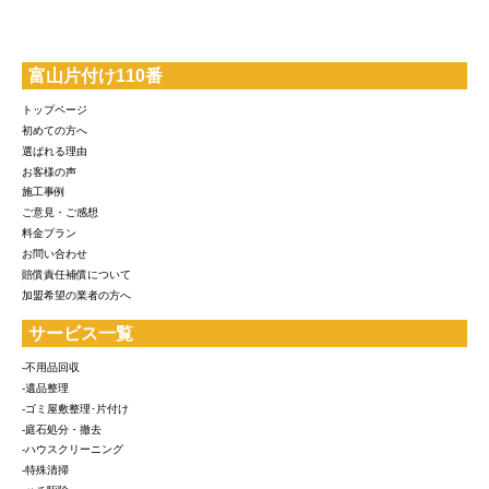
富山片付け110番
トップページ
初めての方へ
選ばれる理由
お客様の声
施工事例
ご意見・ご感想
料金プラン
お問い合わせ
賠償責任補償について
加盟希望の業者の方へ
サービス一覧
-不用品回収
-遺品整理
-ゴミ屋敷整理･片付け
-庭石処分・撤去
-ハウスクリーニング
-特殊清掃