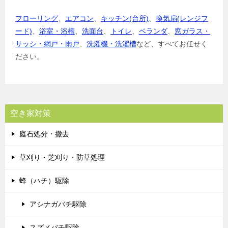
フローリング
、
エアコン
、
キッチン(台所)
、
換気扇(レンジフ
ード)
、
浴室・浴槽
、
洗面台
、
トイレ
、
ベランダ
、
窓ガラス・
サッシ・網戸・雨戸
、
洗濯機・洗濯槽
など、すべてお任せく
ださい。
空き家対策
庭石処分・撤去
草刈り・芝刈り・防草処理
蜂（ハチ）駆除
アシナガバチ駆除
スズメバチ駆除