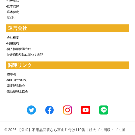
-ハチ駆除
-庭木伐採
-庭木剪定
-草刈り
運営会社
-会社概要
-利用規約
-個人情報保護方針
-特定商取引法に基づく表記
関連リンク
-環境省
-SDGsについて
-家電製品協会
-遺品整理士協会
© 2026 【公式】不用品回収なら富山片付け110番｜粗大ゴミ回収・ゴミ屋