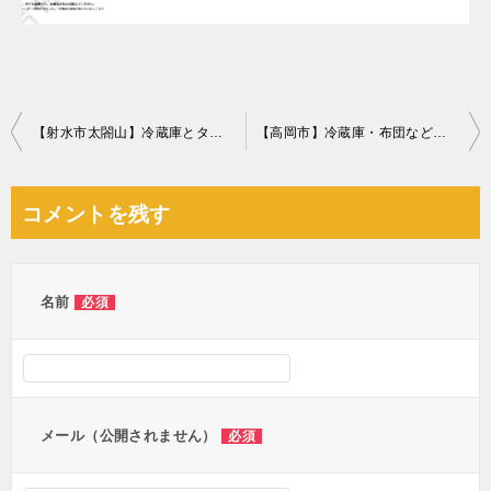
投
【射水市太閤山】冷蔵庫とタンス☆帰省中の回収でお喜び頂けました！
【高岡市】冷蔵庫・布団などの不用品回収・処分ご依頼 お客様の声
稿
ナ
コメントを残す
ビ
ゲ
ー
名前
必須
シ
ョ
ン
メール（公開されません）
必須