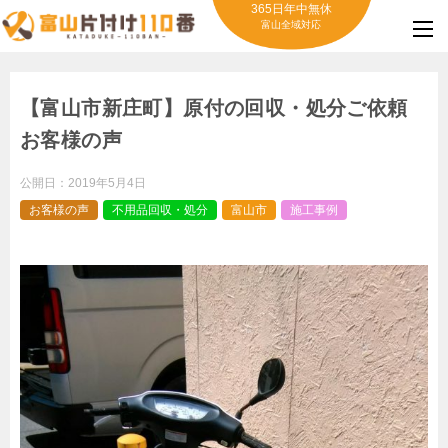
365日年中無休
富山全域対応
【富山市新庄町】原付の回収・処分ご依頼
お客様の声
公開日：
2019年5月4日
お客様の声
不用品回収・処分
富山市
施工事例