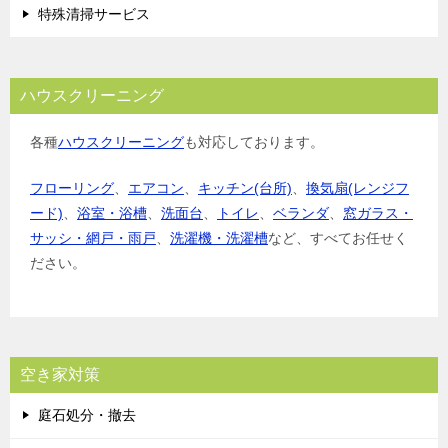
特殊清掃サービス
ハウスクリーニング
各種
ハウスクリーニング
も対応しております。
フローリング
、
エアコン
、
キッチン(台所)
、
換気扇(レンジフ
ード)
、
浴室・浴槽
、
洗面台
、
トイレ
、
ベランダ
、
窓ガラス・
サッシ・網戸・雨戸
、
洗濯機・洗濯槽
など、すべてお任せく
ださい。
空き家対策
庭石処分・撤去