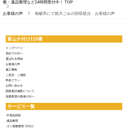
敷・遺品整理など24時間受付中！
TOP
お客様の声
南砺市にて粗大ごみの回収処分 お客様の声
富山片付け110番
トップページ
初めての方へ
選ばれる理由
お客様の声
施工事例
ご意見・ご感想
料金プラン
お問い合わせ
賠償責任補償について
加盟希望の業者の方へ
サービス一覧
-不用品回収
-遺品整理
-ゴミ屋敷整理･片付け