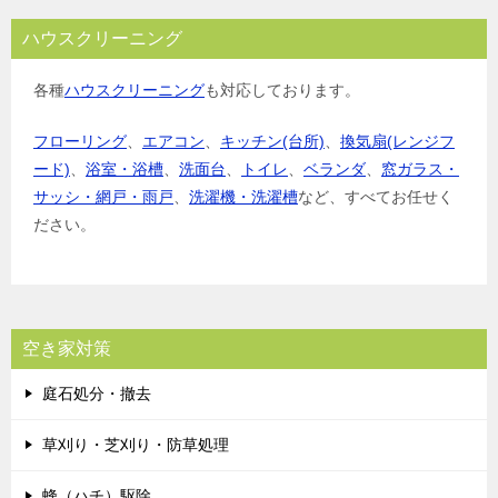
ハウスクリーニング
各種
ハウスクリーニング
も対応しております。
フローリング
、
エアコン
、
キッチン(台所)
、
換気扇(レンジフ
ード)
、
浴室・浴槽
、
洗面台
、
トイレ
、
ベランダ
、
窓ガラス・
サッシ・網戸・雨戸
、
洗濯機・洗濯槽
など、すべてお任せく
ださい。
空き家対策
庭石処分・撤去
草刈り・芝刈り・防草処理
蜂（ハチ）駆除