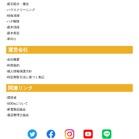
-庭石処分・撤去
-ハウスクリーニング
-特殊清掃
-ハチ駆除
-庭木伐採
-庭木剪定
-草刈り
運営会社
-会社概要
-利用規約
-個人情報保護方針
-特定商取引法に基づく表記
関連リンク
-環境省
-SDGsについて
-家電製品協会
-遺品整理士協会