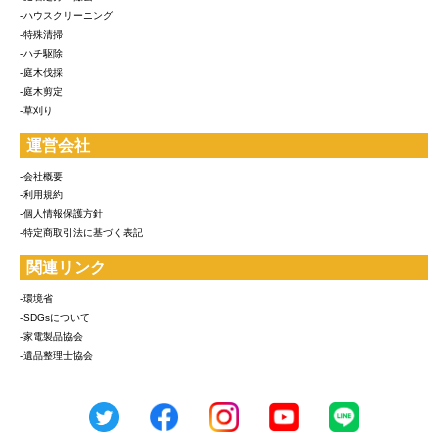
-ハウスクリーニング
-特殊清掃
-ハチ駆除
-庭木伐採
-庭木剪定
-草刈り
運営会社
-会社概要
-利用規約
-個人情報保護方針
-特定商取引法に基づく表記
関連リンク
-環境省
-SDGsについて
-家電製品協会
-遺品整理士協会