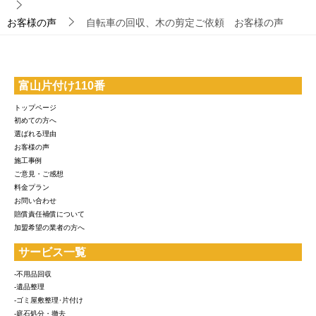
お客様の声
自転車の回収、木の剪定ご依頼 お客様の声
富山片付け110番
トップページ
初めての方へ
選ばれる理由
お客様の声
施工事例
ご意見・ご感想
料金プラン
お問い合わせ
賠償責任補償について
加盟希望の業者の方へ
サービス一覧
-不用品回収
-遺品整理
-ゴミ屋敷整理･片付け
-庭石処分・撤去