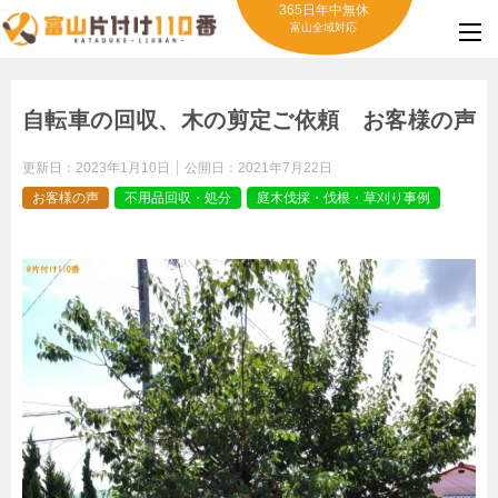
365日年中無休
富山全域対応
自転車の回収、木の剪定ご依頼 お客様の声
更新日：
2023年1月10日
公開日：
2021年7月22日
お客様の声
不用品回収・処分
庭木伐採・伐根・草刈り事例