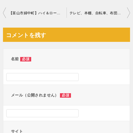
投
【富山市婦中町】ハイ＆ローチェアの回収・処分ご依頼 お客様の声
テレビ、本棚、自転車、布団、テレビ台の回収と木の伐採ご依頼
稿
ナ
コメントを残す
ビ
ゲ
ー
名前
必須
シ
ョ
ン
メール（公開されません）
必須
サイト