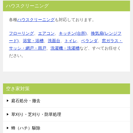
ハウスクリーニング
各種
ハウスクリーニング
も対応しております。
フローリング
、
エアコン
、
キッチン(台所)
、
換気扇(レンジフ
ード)
、
浴室・浴槽
、
洗面台
、
トイレ
、
ベランダ
、
窓ガラス・
サッシ・網戸・雨戸
、
洗濯機・洗濯槽
など、すべてお任せく
ださい。
空き家対策
庭石処分・撤去
草刈り・芝刈り・防草処理
蜂（ハチ）駆除