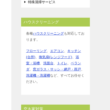
特殊清掃サービス
ハウスクリーニング
各種
ハウスクリーニング
も対応してお
ります。
フローリング
、
エアコン
、
キッチン
(台所)
、
換気扇(レンジフード)
、
浴
室・浴槽
、
洗面台
、
トイレ
、
ベラン
ダ
、
窓ガラス・サッシ・網戸・雨戸
、
洗濯機・洗濯槽
など、すべてお任せく
ださい。
空き家対策