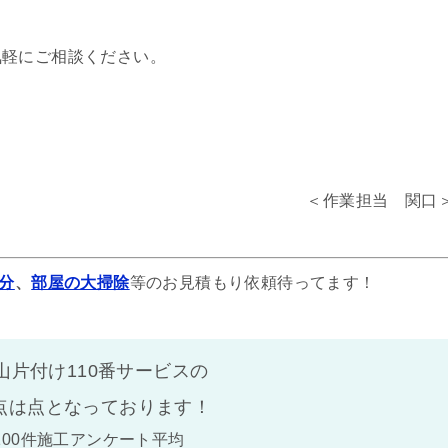
気軽にご相談ください。
＜作業担当 関口
分
、
部屋の大掃除
等のお見積もり依頼待ってます！
山片付け110番サービスの
点は
点となっております！
100件施工アンケート平均