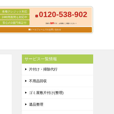
各種クレジット対応
0120-538-902
24時間夜間も対応中
安心の1億円保証付
無料
見積り
です。お気軽にご相談ください！
メールフォームでのお問い合わせ
サービス一覧情報
片付け・掃除代行
不用品回収
ゴミ屋敷片付け(整理)
遺品整理