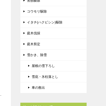
害獣駆除
コウモリ駆除
イタチ(ハクビシン)駆除
庭木伐採
庭木剪定
雪かき、除雪
屋根の雪下ろし
雪庇・氷柱落とし
車の救出