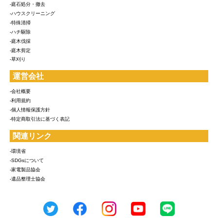
-庭石処分・撤去
-ハウスクリーニング
-特殊清掃
-ハチ駆除
-庭木伐採
-庭木剪定
-草刈り
運営会社
-会社概要
-利用規約
-個人情報保護方針
-特定商取引法に基づく表記
関連リンク
-環境省
-SDGsについて
-家電製品協会
-遺品整理士協会