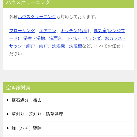
ハウスクリーニング
各種
ハウスクリーニング
も対応しております。
フローリング
、
エアコン
、
キッチン(台所)
、
換気扇(レンジフ
ード)
、
浴室・浴槽
、
洗面台
、
トイレ
、
ベランダ
、
窓ガラス・
サッシ・網戸・雨戸
、
洗濯機・洗濯槽
など、すべてお任せく
ださい。
空き家対策
庭石処分・撤去
草刈り・芝刈り・防草処理
蜂（ハチ）駆除