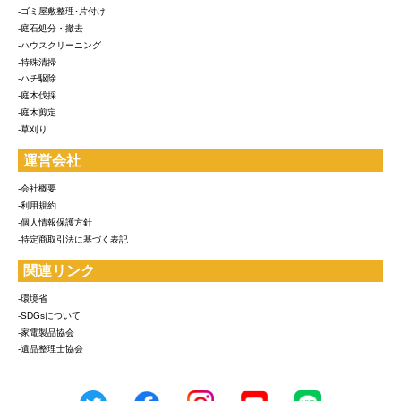
-ゴミ屋敷整理･片付け
-庭石処分・撤去
-ハウスクリーニング
-特殊清掃
-ハチ駆除
-庭木伐採
-庭木剪定
-草刈り
運営会社
-会社概要
-利用規約
-個人情報保護方針
-特定商取引法に基づく表記
関連リンク
-環境省
-SDGsについて
-家電製品協会
-遺品整理士協会