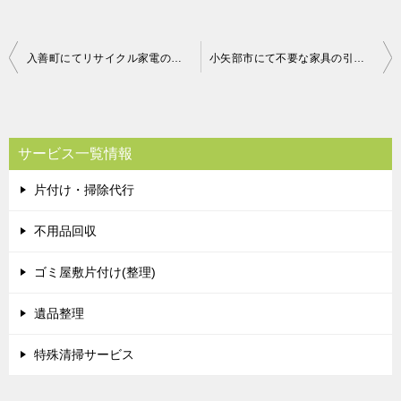
投
入善町にてリサイクル家電の回収 お客様の声
小矢部市にて不要な家具の引き取り お客様の声
稿
ナ
ビ
サービス一覧情報
ゲ
片付け・掃除代行
ー
シ
不用品回収
ョ
ゴミ屋敷片付け(整理)
ン
遺品整理
特殊清掃サービス