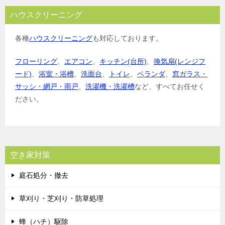
ハウスクリーニング
各種
ハウスクリーニング
も対応しております。
フローリング
、
エアコン
、
キッチン(台所)
、
換気扇(レンジフ
ード)
、
浴室・浴槽
、
洗面台
、
トイレ
、
ベランダ
、
窓ガラス・
サッシ・網戸・雨戸
、
洗濯機・洗濯槽
など、すべてお任せく
ださい。
空き家対策
庭石処分・撤去
草刈り・芝刈り・防草処理
蜂（ハチ）駆除