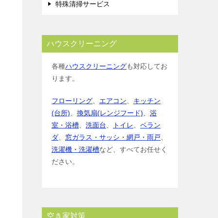
特殊清掃サービス
ハウスクリーニング
各種
ハウスクリーニング
も対応してお
ります。
フローリング
、
エアコン
、
キッチン
(台所)
、
換気扇(レンジフード)
、
浴
室・浴槽
、
洗面台
、
トイレ
、
ベラン
ダ
、
窓ガラス・サッシ・網戸・雨戸
、
洗濯機・洗濯槽
など、すべてお任せく
ださい。
空き家対策