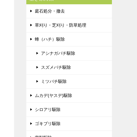
庭石処分・撤去
草刈り・芝刈り・防草処理
蜂（ハチ）駆除
アシナガバチ駆除
スズメバチ駆除
ミツバチ駆除
ムカデ(ヤスデ)駆除
シロアリ駆除
ゴキブリ駆除