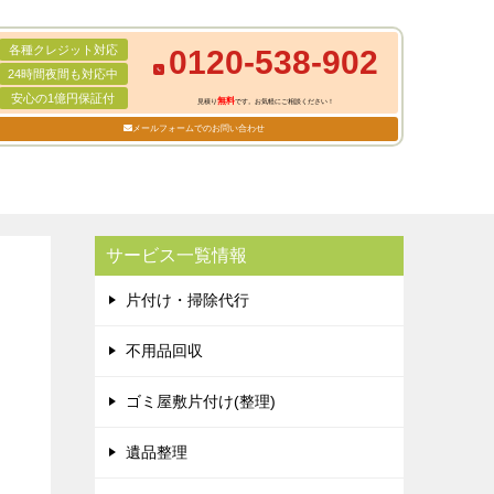
各種クレジット対応
0120-538-902
24時間夜間も対応中
安心の1億円保証付
無料
見積り
です。お気軽にご相談ください！
メールフォームでのお問い合わせ
サービス一覧情報
片付け・掃除代行
不用品回収
ゴミ屋敷片付け(整理)
遺品整理