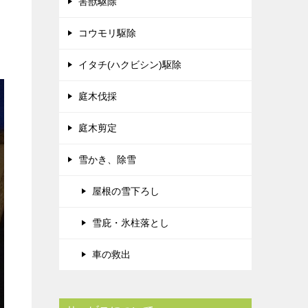
害獣駆除
コウモリ駆除
イタチ(ハクビシン)駆除
庭木伐採
庭木剪定
雪かき、除雪
屋根の雪下ろし
雪庇・氷柱落とし
車の救出