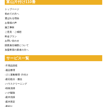
富山片付け110番
トップページ
初めての方へ
選ばれる理由
お客様の声
施工事例
ご意見・ご感想
料金プラン
お問い合わせ
賠償責任補償について
加盟希望の業者の方へ
サービス一覧
-不用品回収
-遺品整理
-ゴミ屋敷整理･片付け
-庭石処分・撤去
-ハウスクリーニング
-特殊清掃
-ハチ駆除
-庭木伐採
-庭木剪定
-草刈り