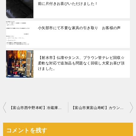
前に片付きお喜びいただけました！
小矢部市にて不要な家具の引き取り お客様の声
【射水市】仏壇やタンス、ブラウン管テレビ回収☆
柔軟な対応で追加品も問題なく回収し大変お喜び頂
けました。
投
【富山市西中野本町】冷蔵庫、洗濯機、電子レンジ等の回収・処分
【富山市東富山寿町】カウンターテーブル、ソファーの回収・処分
稿
ナ
コメントを残す
ビ