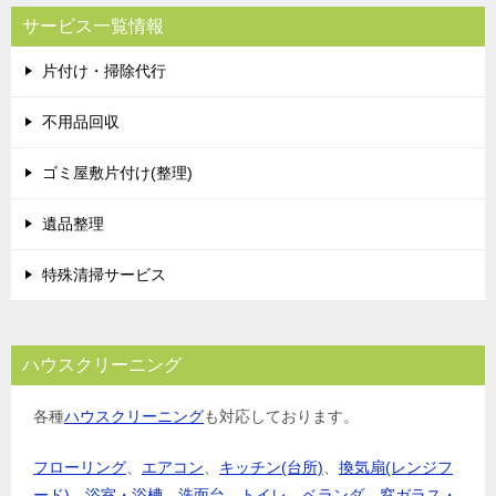
サービス一覧情報
片付け・掃除代行
不用品回収
ゴミ屋敷片付け(整理)
遺品整理
特殊清掃サービス
ハウスクリーニング
各種
ハウスクリーニング
も対応しております。
フローリング
、
エアコン
、
キッチン(台所)
、
換気扇(レンジフ
ード)
、
浴室・浴槽
、
洗面台
、
トイレ
、
ベランダ
、
窓ガラス・