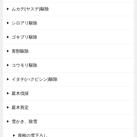
ムカデ(ヤスデ)駆除
シロアリ駆除
ゴキブリ駆除
害獣駆除
コウモリ駆除
イタチ(ハクビシン)駆除
庭木伐採
庭木剪定
雪かき、除雪
屋根の雪下ろし