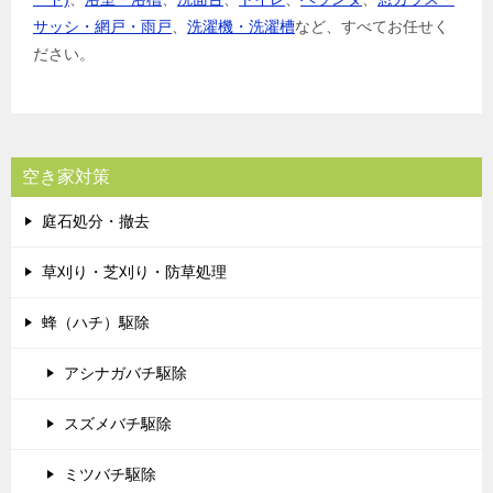
サッシ・網戸・雨戸
、
洗濯機・洗濯槽
など、すべてお任せく
ださい。
空き家対策
庭石処分・撤去
草刈り・芝刈り・防草処理
蜂（ハチ）駆除
アシナガバチ駆除
スズメバチ駆除
ミツバチ駆除