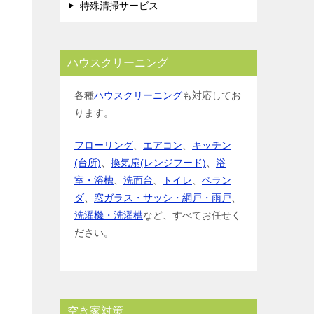
特殊清掃サービス
ハウスクリーニング
各種
ハウスクリーニング
も対応してお
ります。
フローリング
、
エアコン
、
キッチン
(台所)
、
換気扇(レンジフード)
、
浴
室・浴槽
、
洗面台
、
トイレ
、
ベラン
ダ
、
窓ガラス・サッシ・網戸・雨戸
、
洗濯機・洗濯槽
など、すべてお任せく
ださい。
空き家対策