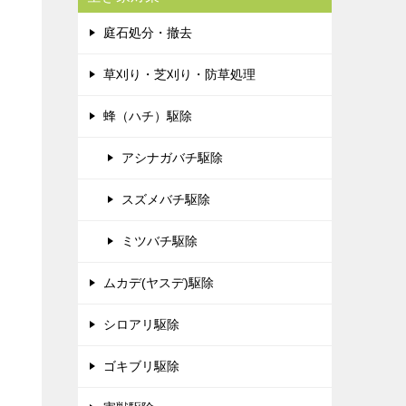
庭石処分・撤去
草刈り・芝刈り・防草処理
蜂（ハチ）駆除
アシナガバチ駆除
スズメバチ駆除
ミツバチ駆除
ムカデ(ヤスデ)駆除
シロアリ駆除
ゴキブリ駆除