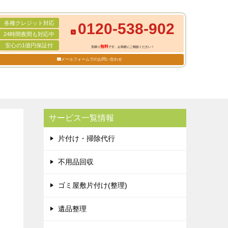
各種クレジット対応
0120-538-902
24時間夜間も対応中
安心の1億円保証付
無料
見積り
です。お気軽にご相談ください！
メールフォームでのお問い合わせ
サービス一覧情報
片付け・掃除代行
不用品回収
ゴミ屋敷片付け(整理)
遺品整理