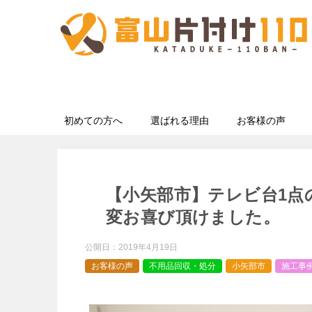
初めての方へ
選ばれる理由
お客様の声
【小矢部市】テレビ台1点
変お喜び頂けました。
公開日：
2019年4月19日
お客様の声
不用品回収・処分
小矢部市
施工事