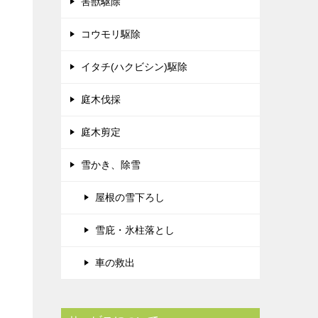
害獣駆除
コウモリ駆除
イタチ(ハクビシン)駆除
庭木伐採
庭木剪定
雪かき、除雪
屋根の雪下ろし
雪庇・氷柱落とし
車の救出