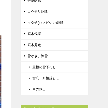
害獣駆除
コウモリ駆除
イタチ(ハクビシン)駆除
庭木伐採
庭木剪定
雪かき、除雪
屋根の雪下ろし
雪庇・氷柱落とし
車の救出