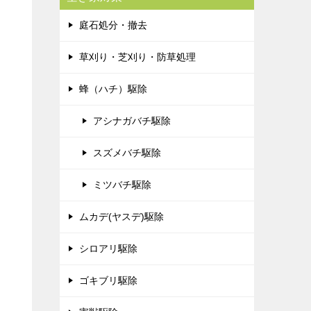
庭石処分・撤去
草刈り・芝刈り・防草処理
蜂（ハチ）駆除
アシナガバチ駆除
スズメバチ駆除
ミツバチ駆除
ムカデ(ヤスデ)駆除
シロアリ駆除
ゴキブリ駆除