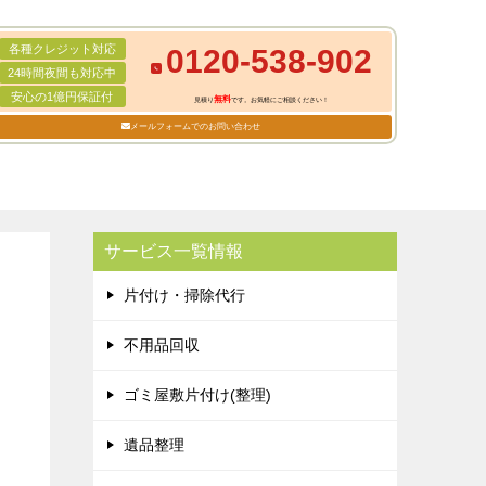
各種クレジット対応
0120-538-902
24時間夜間も対応中
安心の1億円保証付
無料
見積り
です。お気軽にご相談ください！
メールフォームでのお問い合わせ
サービス一覧情報
片付け・掃除代行
不用品回収
ゴミ屋敷片付け(整理)
遺品整理