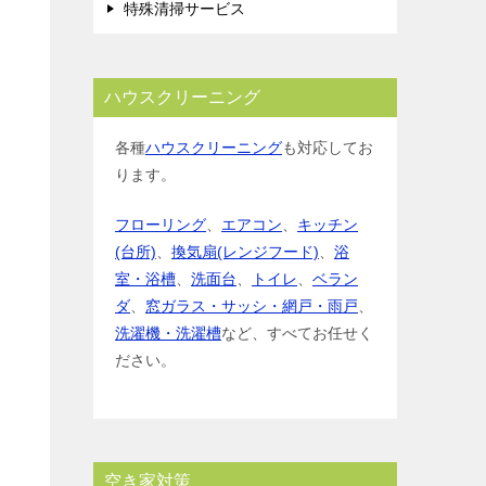
特殊清掃サービス
ハウスクリーニング
各種
ハウスクリーニング
も対応してお
ります。
フローリング
、
エアコン
、
キッチン
(台所)
、
換気扇(レンジフード)
、
浴
室・浴槽
、
洗面台
、
トイレ
、
ベラン
ダ
、
窓ガラス・サッシ・網戸・雨戸
、
洗濯機・洗濯槽
など、すべてお任せく
ださい。
空き家対策