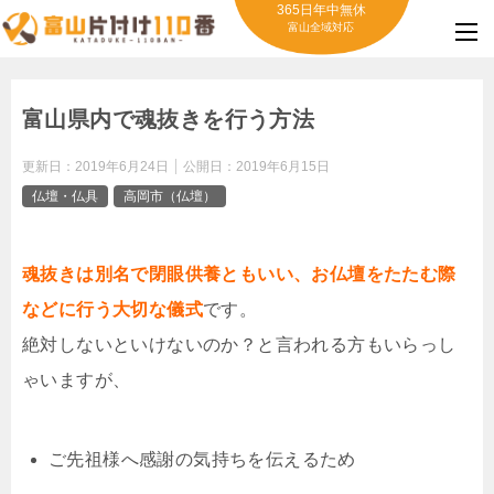
365日年中無休
富山全域対応
富山県内で魂抜きを行う方法
更新日：
2019年6月24日
公開日：
2019年6月15日
仏壇・仏具
高岡市（仏壇）
魂抜きは別名で閉眼供養ともいい、お仏壇をたたむ際
などに行う大切な儀式
です。
絶対しないといけないのか？と言われる方もいらっし
ゃいますが、
ご先祖様へ感謝の気持ちを伝えるため