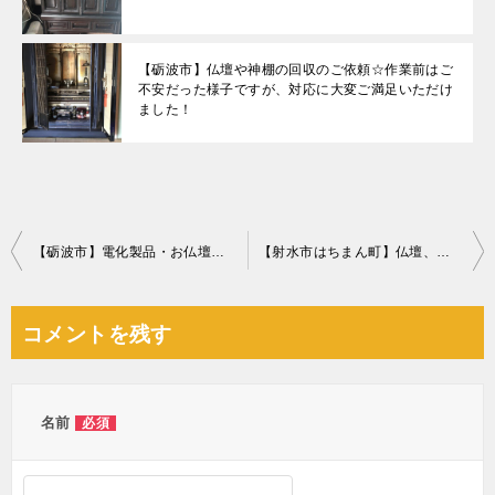
【砺波市】仏壇や神棚の回収のご依頼☆作業前はご
不安だった様子ですが、対応に大変ご満足いただけ
ました！
投
【砺波市】電化製品・お仏壇・金庫の回収☆処分の難しいものをまとめて回収しご満足いただけました！
【射水市はちまん町】仏壇、仏具の回収・処分ご依頼 お客様の声
稿
ナ
コメントを残す
ビ
ゲ
ー
名前
必須
シ