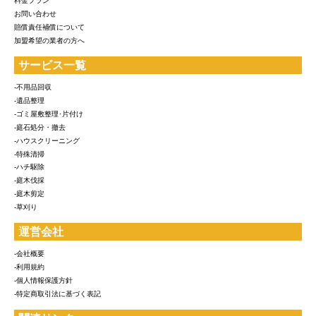
料金プラン
お問い合わせ
賠償責任補償について
加盟希望の業者の方へ
サービス一覧
-不用品回収
-遺品整理
-ゴミ屋敷整理･片付け
-庭石処分・撤去
-ハウスクリーニング
-特殊清掃
-ハチ駆除
-庭木伐採
-庭木剪定
-草刈り
運営会社
-会社概要
-利用規約
-個人情報保護方針
-特定商取引法に基づく表記