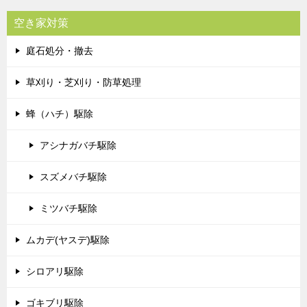
空き家対策
庭石処分・撤去
草刈り・芝刈り・防草処理
蜂（ハチ）駆除
アシナガバチ駆除
スズメバチ駆除
ミツバチ駆除
ムカデ(ヤスデ)駆除
シロアリ駆除
ゴキブリ駆除