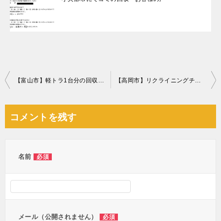
投
【富山市】軽トラ1台分の回収☆希望日での回収にご満足いただけました！
【高岡市】リクライニングチェアなどの回収☆希望日までに処分できお喜びいただけました！
稿
ナ
コメントを残す
ビ
ゲ
ー
名前
必須
シ
ョ
ン
メール（公開されません）
必須