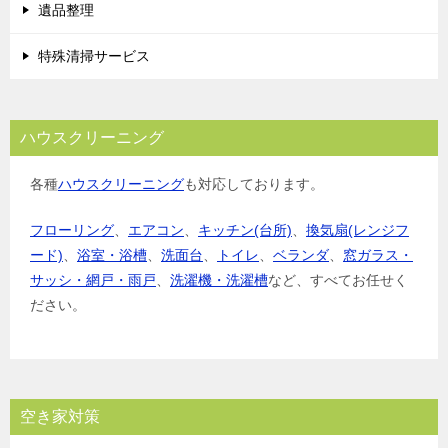
遺品整理
特殊清掃サービス
ハウスクリーニング
各種
ハウスクリーニング
も対応しております。
フローリング
、
エアコン
、
キッチン(台所)
、
換気扇(レンジフ
ード)
、
浴室・浴槽
、
洗面台
、
トイレ
、
ベランダ
、
窓ガラス・
サッシ・網戸・雨戸
、
洗濯機・洗濯槽
など、すべてお任せく
ださい。
空き家対策