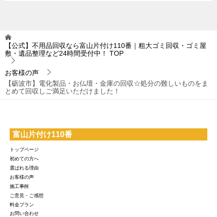
【公式】不用品回収なら富山片付け110番｜粗大ゴミ回収・ゴミ屋
敷・遺品整理など24時間受付中！
TOP
お客様の声
【砺波市】電化製品・お仏壇・金庫の回収☆処分の難しいものをま
とめて回収しご満足いただけました！
富山片付け110番
トップページ
初めての方へ
選ばれる理由
お客様の声
施工事例
ご意見・ご感想
料金プラン
お問い合わせ