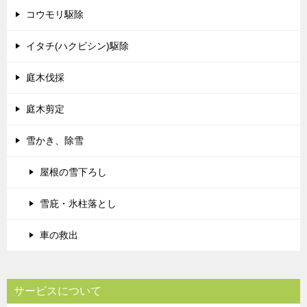
コウモリ駆除
イタチ(ハクビシン)駆除
庭木伐採
庭木剪定
雪かき、除雪
屋根の雪下ろし
雪庇・氷柱落とし
車の救出
サービスについて