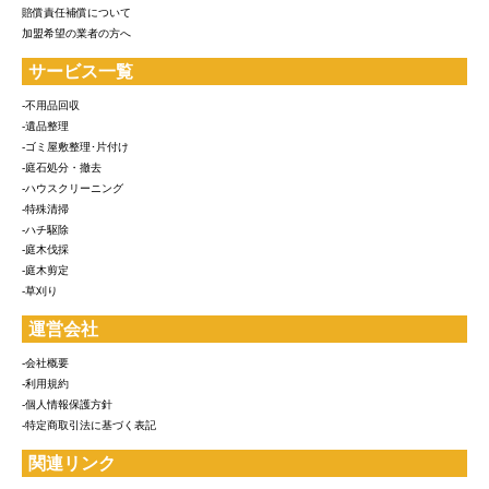
賠償責任補償について
加盟希望の業者の方へ
サービス一覧
-不用品回収
-遺品整理
-ゴミ屋敷整理･片付け
-庭石処分・撤去
-ハウスクリーニング
-特殊清掃
-ハチ駆除
-庭木伐採
-庭木剪定
-草刈り
運営会社
-会社概要
-利用規約
-個人情報保護方針
-特定商取引法に基づく表記
関連リンク