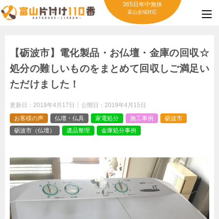
365日年中無休
富山全域対応
【砺波市】電化製品・お仏壇・金庫の回収☆
処分の難しいものをまとめて回収しご満足い
ただけました！
更新日：
2019年4月17日
公開日：
2019年4月15日
お客様の声
仏壇・仏具
家電処分
施工事例
砺波市
砺波市（仏壇）
遺品整理
金庫処分事例