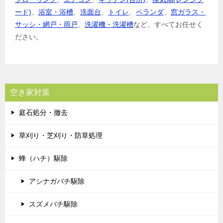
ード)
、
浴室・浴槽
、
洗面台
、
トイレ
、
ベランダ
、
窓ガラス・
サッシ・網戸・雨戸
、
洗濯機・洗濯槽
など、すべてお任せく
ださい。
空き家対策
庭石処分・撤去
草刈り・芝刈り・防草処理
蜂（ハチ）駆除
アシナガバチ駆除
スズメバチ駆除