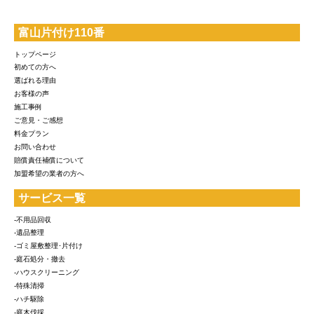
富山片付け110番
トップページ
初めての方へ
選ばれる理由
お客様の声
施工事例
ご意見・ご感想
料金プラン
お問い合わせ
賠償責任補償について
加盟希望の業者の方へ
サービス一覧
-不用品回収
-遺品整理
-ゴミ屋敷整理･片付け
-庭石処分・撤去
-ハウスクリーニング
-特殊清掃
-ハチ駆除
-庭木伐採