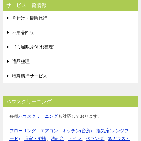
ビ
サービス一覧情報
ゲ
片付け・掃除代行
ー
シ
不用品回収
ョ
ゴミ屋敷片付け(整理)
ン
遺品整理
特殊清掃サービス
ハウスクリーニング
各種
ハウスクリーニング
も対応しております。
フローリング
、
エアコン
、
キッチン(台所)
、
換気扇(レンジフ
ード)
、
浴室・浴槽
、
洗面台
、
トイレ
、
ベランダ
、
窓ガラス・