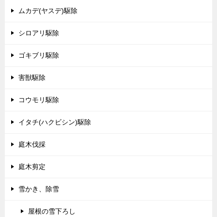
ムカデ(ヤスデ)駆除
シロアリ駆除
ゴキブリ駆除
害獣駆除
コウモリ駆除
イタチ(ハクビシン)駆除
庭木伐採
庭木剪定
雪かき、除雪
屋根の雪下ろし