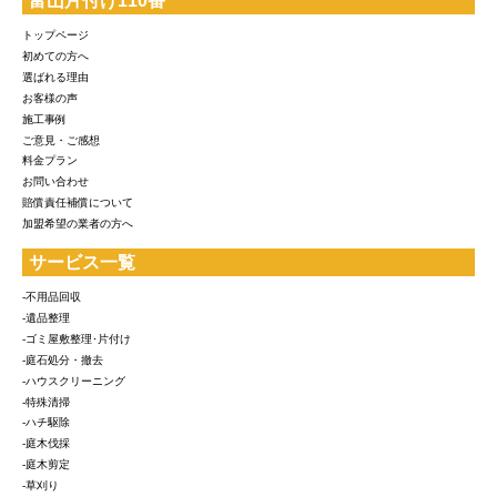
富山片付け110番
トップページ
初めての方へ
選ばれる理由
お客様の声
施工事例
ご意見・ご感想
料金プラン
お問い合わせ
賠償責任補償について
加盟希望の業者の方へ
サービス一覧
-不用品回収
-遺品整理
-ゴミ屋敷整理･片付け
-庭石処分・撤去
-ハウスクリーニング
-特殊清掃
-ハチ駆除
-庭木伐採
-庭木剪定
-草刈り