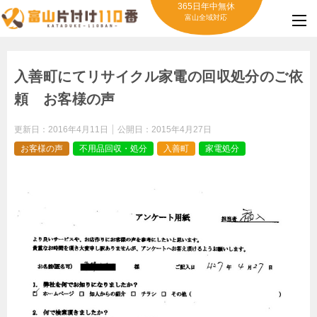
365日年中無休
富山全域対応
入善町にてリサイクル家電の回収処分のご依
頼 お客様の声
更新日：
2016年4月11日
公開日：
2015年4月27日
お客様の声
不用品回収・処分
入善町
家電処分