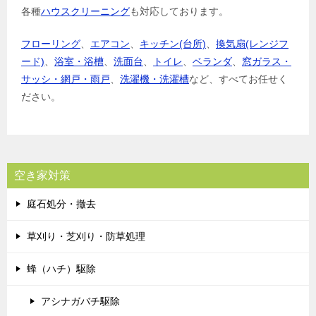
各種
ハウスクリーニング
も対応しております。
フローリング
、
エアコン
、
キッチン(台所)
、
換気扇(レンジフ
ード)
、
浴室・浴槽
、
洗面台
、
トイレ
、
ベランダ
、
窓ガラス・
サッシ・網戸・雨戸
、
洗濯機・洗濯槽
など、すべてお任せく
ださい。
空き家対策
庭石処分・撤去
草刈り・芝刈り・防草処理
蜂（ハチ）駆除
アシナガバチ駆除