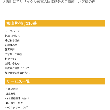
入善町にてリサイクル家電の回収処分のご依頼 お客様の声
富山片付け110番
トップページ
初めての方へ
選ばれる理由
お客様の声
施工事例
ご意見・ご感想
料金プラン
お問い合わせ
賠償責任補償について
加盟希望の業者の方へ
サービス一覧
-不用品回収
-遺品整理
-ゴミ屋敷整理･片付け
-庭石処分・撤去
-ハウスクリーニング