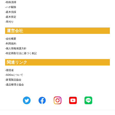
-特殊清掃
-ハチ駆除
-庭木伐採
-庭木剪定
-草刈り
運営会社
-会社概要
-利用規約
-個人情報保護方針
-特定商取引法に基づく表記
関連リンク
-環境省
-SDGsについて
-家電製品協会
-遺品整理士協会