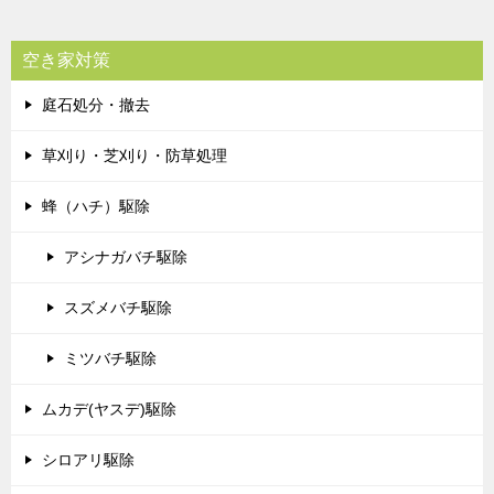
空き家対策
庭石処分・撤去
草刈り・芝刈り・防草処理
蜂（ハチ）駆除
アシナガバチ駆除
スズメバチ駆除
ミツバチ駆除
ムカデ(ヤスデ)駆除
シロアリ駆除