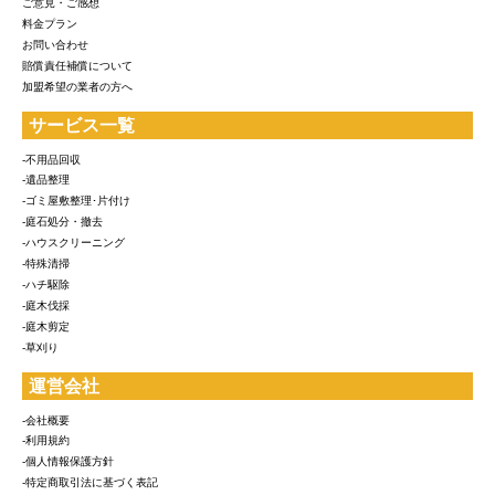
ご意見・ご感想
料金プラン
お問い合わせ
賠償責任補償について
加盟希望の業者の方へ
サービス一覧
-不用品回収
-遺品整理
-ゴミ屋敷整理･片付け
-庭石処分・撤去
-ハウスクリーニング
-特殊清掃
-ハチ駆除
-庭木伐採
-庭木剪定
-草刈り
運営会社
-会社概要
-利用規約
-個人情報保護方針
-特定商取引法に基づく表記