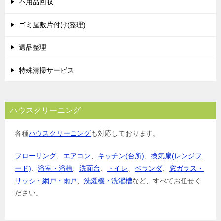
不用品回収
ゴミ屋敷片付け(整理)
遺品整理
特殊清掃サービス
ハウスクリーニング
各種
ハウスクリーニング
も対応しております。
フローリング
、
エアコン
、
キッチン(台所)
、
換気扇(レンジフ
ード)
、
浴室・浴槽
、
洗面台
、
トイレ
、
ベランダ
、
窓ガラス・
サッシ・網戸・雨戸
、
洗濯機・洗濯槽
など、すべてお任せく
ださい。