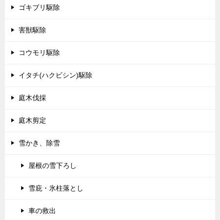
ゴキブリ駆除
害獣駆除
コウモリ駆除
イタチ(ハクビシン)駆除
庭木伐採
庭木剪定
雪かき、除雪
屋根の雪下ろし
雪庇・氷柱落とし
車の救出