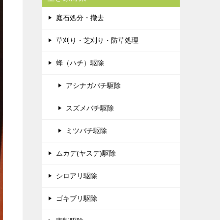
庭石処分・撤去
草刈り・芝刈り・防草処理
蜂（ハチ）駆除
アシナガバチ駆除
スズメバチ駆除
ミツバチ駆除
ムカデ(ヤスデ)駆除
シロアリ駆除
ゴキブリ駆除