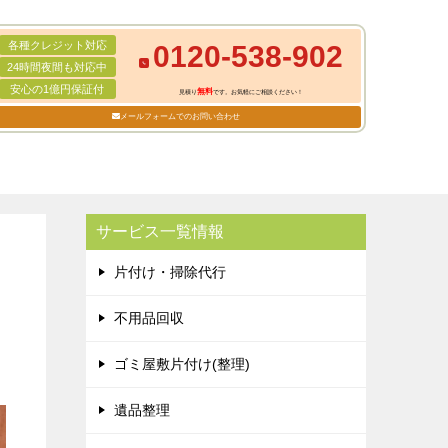
各種クレジット対応
0120-538-902
24時間夜間も対応中
安心の1億円保証付
無料
見積り
です。お気軽にご相談ください！
メールフォームでのお問い合わせ
サービス一覧情報
片付け・掃除代行
不用品回収
ゴミ屋敷片付け(整理)
遺品整理