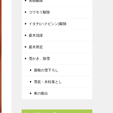
害獣駆除
コウモリ駆除
イタチ(ハクビシン)駆除
庭木伐採
庭木剪定
雪かき、除雪
屋根の雪下ろし
雪庇・氷柱落とし
車の救出