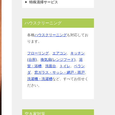
特殊清掃サービス
ハウスクリーニング
各種
ハウスクリーニング
も対応してお
ります。
フローリング
、
エアコン
、
キッチン
(台所)
、
換気扇(レンジフード)
、
浴
室・浴槽
、
洗面台
、
トイレ
、
ベラン
ダ
、
窓ガラス・サッシ・網戸・雨戸
、
洗濯機・洗濯槽
など、すべてお任せく
ださい。
空き家対策