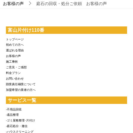
お客様の声
庭石の回収・処分ご依頼 お客様の声
富山片付け110番
トップページ
初めての方へ
選ばれる理由
お客様の声
施工事例
ご意見・ご感想
料金プラン
お問い合わせ
賠償責任補償について
加盟希望の業者の方へ
サービス一覧
-不用品回収
-遺品整理
-ゴミ屋敷整理･片付け
-庭石処分・撤去
-ハウスクリーニング