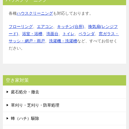
各種
ハウスクリーニング
も対応しております。
フローリング
、
エアコン
、
キッチン(台所)
、
換気扇(レンジフ
ード)
、
浴室・浴槽
、
洗面台
、
トイレ
、
ベランダ
、
窓ガラス・
サッシ・網戸・雨戸
、
洗濯機・洗濯槽
など、すべてお任せく
ださい。
空き家対策
庭石処分・撤去
草刈り・芝刈り・防草処理
蜂（ハチ）駆除