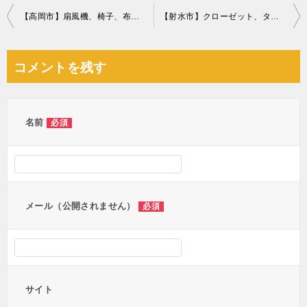
投
【高岡市】扇風機、椅子、布団、ワークデスク等の回収・処分ご依頼
【射水市】クローゼット、タンス、テレビ、家電、鏡台等の回収・処分
稿
ナ
コメントを残す
ビ
ゲ
ー
名前
必須
シ
ョ
ン
メール（公開されません）
必須
サイト