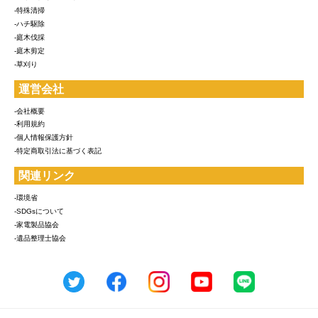
-特殊清掃
-ハチ駆除
-庭木伐採
-庭木剪定
-草刈り
運営会社
-会社概要
-利用規約
-個人情報保護方針
-特定商取引法に基づく表記
関連リンク
-環境省
-SDGsについて
-家電製品協会
-遺品整理士協会