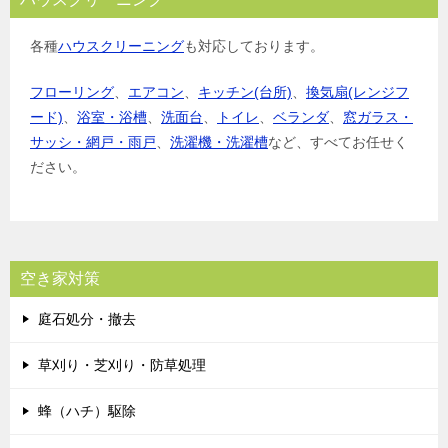
各種
ハウスクリーニング
も対応しております。
フローリング
、
エアコン
、
キッチン(台所)
、
換気扇(レンジフ
ード)
、
浴室・浴槽
、
洗面台
、
トイレ
、
ベランダ
、
窓ガラス・
サッシ・網戸・雨戸
、
洗濯機・洗濯槽
など、すべてお任せく
ださい。
空き家対策
庭石処分・撤去
草刈り・芝刈り・防草処理
蜂（ハチ）駆除