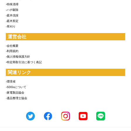
-特殊清掃
-ハチ駆除
-庭木伐採
-庭木剪定
-草刈り
運営会社
-会社概要
-利用規約
-個人情報保護方針
-特定商取引法に基づく表記
関連リンク
-環境省
-SDGsについて
-家電製品協会
-遺品整理士協会