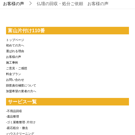
お客様の声
仏壇の回収・処分ご依頼 お客様の声
富山片付け110番
トップページ
初めての方へ
選ばれる理由
お客様の声
施工事例
ご意見・ご感想
料金プラン
お問い合わせ
賠償責任補償について
加盟希望の業者の方へ
サービス一覧
-不用品回収
-遺品整理
-ゴミ屋敷整理･片付け
-庭石処分・撤去
-ハウスクリーニング