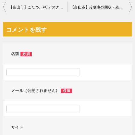
投
【富山市】こたつ、PCデスク、メタルラック等の回収・処分ご依頼
【富山市】冷蔵庫の回収・処分ご依頼 お客様の声
稿
ナ
コメントを残す
ビ
ゲ
ー
名前
必須
シ
ョ
ン
メール（公開されません）
必須
サイト