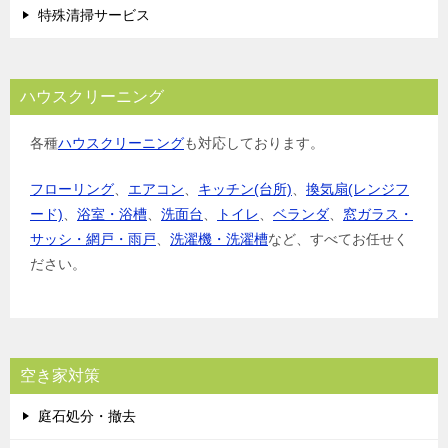
特殊清掃サービス
ハウスクリーニング
各種
ハウスクリーニング
も対応しております。
フローリング
、
エアコン
、
キッチン(台所)
、
換気扇(レンジフ
ード)
、
浴室・浴槽
、
洗面台
、
トイレ
、
ベランダ
、
窓ガラス・
サッシ・網戸・雨戸
、
洗濯機・洗濯槽
など、すべてお任せく
ださい。
空き家対策
庭石処分・撤去