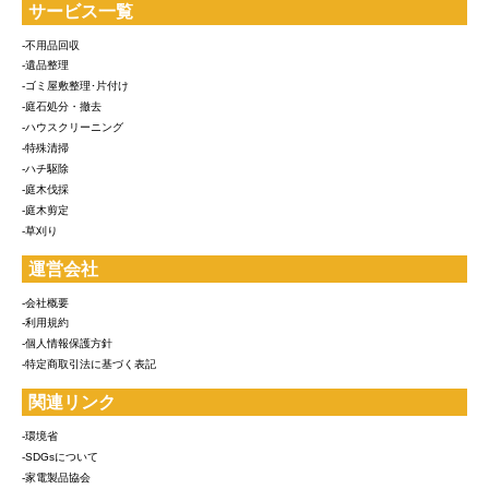
サービス一覧
-不用品回収
-遺品整理
-ゴミ屋敷整理･片付け
-庭石処分・撤去
-ハウスクリーニング
-特殊清掃
-ハチ駆除
-庭木伐採
-庭木剪定
-草刈り
運営会社
-会社概要
-利用規約
-個人情報保護方針
-特定商取引法に基づく表記
関連リンク
-環境省
-SDGsについて
-家電製品協会