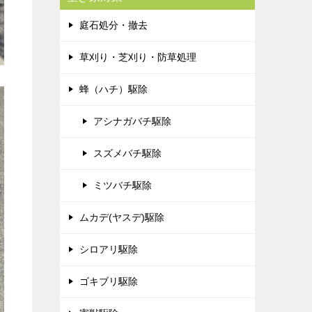
庭石処分・撤去
草刈り・芝刈り・防草処理
蜂（ハチ）駆除
アシナガバチ駆除
スズメバチ駆除
ミツバチ駆除
ムカデ(ヤスデ)駆除
シロアリ駆除
ゴキブリ駆除