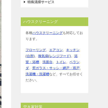
特殊清掃サービス
ハウスクリーニング
各種
ハウスクリーニング
も対応してお
ります。
フローリング
、
エアコン
、
キッチン
(台所)
、
換気扇(レンジフード)
、
浴
室・浴槽
、
洗面台
、
トイレ
、
ベラン
ダ
、
窓ガラス・サッシ・網戸・雨戸
、
洗濯機・洗濯槽
など、すべてお任せく
ださい。
空き家対策