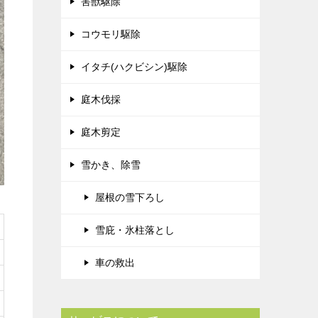
害獣駆除
コウモリ駆除
イタチ(ハクビシン)駆除
庭木伐採
庭木剪定
雪かき、除雪
屋根の雪下ろし
雪庇・氷柱落とし
車の救出