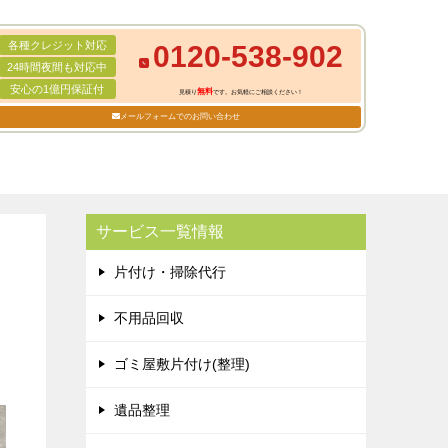
各種クレジット対応
0120-538-902
24時間夜間も対応中
安心の1億円保証付
無料
見積り
です。お気軽にご相談ください！
メールフォームでのお問い合わせ
サービス一覧情報
片付け・掃除代行
不用品回収
ゴミ屋敷片付け(整理)
遺品整理