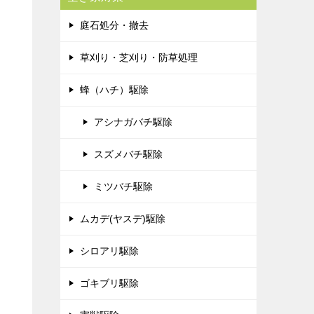
庭石処分・撤去
草刈り・芝刈り・防草処理
蜂（ハチ）駆除
アシナガバチ駆除
スズメバチ駆除
ミツバチ駆除
ムカデ(ヤスデ)駆除
シロアリ駆除
ゴキブリ駆除