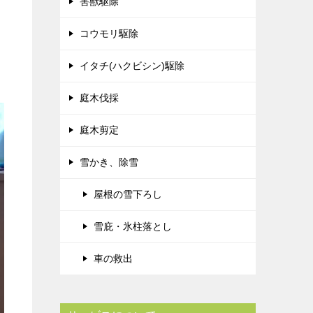
害獣駆除
コウモリ駆除
イタチ(ハクビシン)駆除
庭木伐採
庭木剪定
雪かき、除雪
屋根の雪下ろし
雪庇・氷柱落とし
車の救出