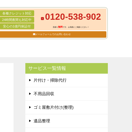
各種クレジット対応
0120-538-902
24時間夜間も対応中
安心の1億円保証付
無料
見積り
です。お気軽にご相談ください！
メールフォームでのお問い合わせ
サービス一覧情報
片付け・掃除代行
不用品回収
ゴミ屋敷片付け(整理)
遺品整理