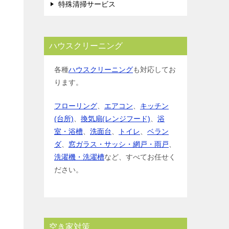
特殊清掃サービス
ハウスクリーニング
各種
ハウスクリーニング
も対応してお
ります。
フローリング
、
エアコン
、
キッチン
(台所)
、
換気扇(レンジフード)
、
浴
室・浴槽
、
洗面台
、
トイレ
、
ベラン
ダ
、
窓ガラス・サッシ・網戸・雨戸
、
洗濯機・洗濯槽
など、すべてお任せく
ださい。
空き家対策