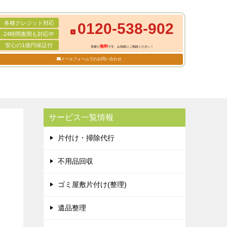
各種クレジット対応
0120-538-902
24時間夜間も対応中
安心の1億円保証付
無料
見積り
です。お気軽にご相談ください！
メールフォームでのお問い合わせ
サービス一覧情報
片付け・掃除代行
不用品回収
ゴミ屋敷片付け(整理)
遺品整理