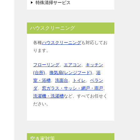
特殊清掃サービス
ハウスクリーニング
各種
ハウスクリーニング
も対応してお
ります。
フローリング
、
エアコン
、
キッチン
(台所)
、
換気扇(レンジフード)
、
浴
室・浴槽
、
洗面台
、
トイレ
、
ベラン
ダ
、
窓ガラス・サッシ・網戸・雨戸
、
洗濯機・洗濯槽
など、すべてお任せく
ださい。
空き家対策