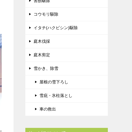
害獣駆除
コウモリ駆除
イタチ(ハクビシン)駆除
庭木伐採
庭木剪定
雪かき、除雪
屋根の雪下ろし
雪庇・氷柱落とし
車の救出