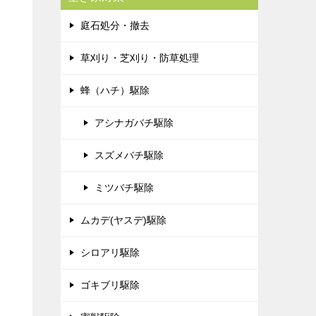
庭石処分・撤去
草刈り・芝刈り・防草処理
蜂（ハチ）駆除
アシナガバチ駆除
スズメバチ駆除
ミツバチ駆除
ムカデ(ヤスデ)駆除
シロアリ駆除
ゴキブリ駆除