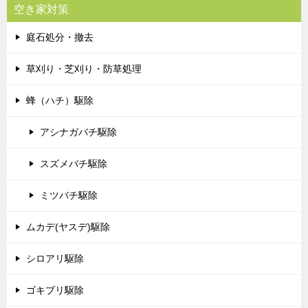
空き家対策
庭石処分・撤去
草刈り・芝刈り・防草処理
蜂（ハチ）駆除
アシナガバチ駆除
スズメバチ駆除
ミツバチ駆除
ムカデ(ヤスデ)駆除
シロアリ駆除
ゴキブリ駆除