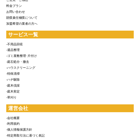
料金プラン
お問い合わせ
賠償責任補償について
加盟希望の業者の方へ
サービス一覧
-不用品回収
-遺品整理
-ゴミ屋敷整理･片付け
-庭石処分・撤去
-ハウスクリーニング
-特殊清掃
-ハチ駆除
-庭木伐採
-庭木剪定
-草刈り
運営会社
-会社概要
-利用規約
-個人情報保護方針
-特定商取引法に基づく表記