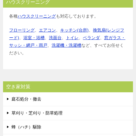
ハウスクリーニング
各種
ハウスクリーニング
も対応しております。
フローリング
、
エアコン
、
キッチン(台所)
、
換気扇(レンジフ
ード)
、
浴室・浴槽
、
洗面台
、
トイレ
、
ベランダ
、
窓ガラス・
サッシ・網戸・雨戸
、
洗濯機・洗濯槽
など、すべてお任せく
ださい。
空き家対策
庭石処分・撤去
草刈り・芝刈り・防草処理
蜂（ハチ）駆除