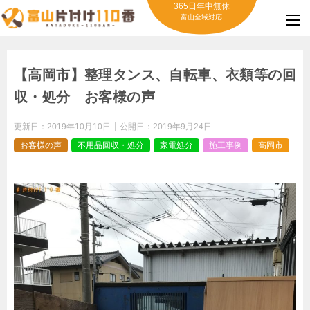
365日年中無休
富山全域対応
【高岡市】整理タンス、自転車、衣類等の回
収・処分 お客様の声
更新日：
2019年10月10日
公開日：
2019年9月24日
お客様の声
不用品回収・処分
家電処分
施工事例
高岡市