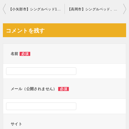
投
【小矢部市】シングルベッド1点の回収・処分 お客様の声
【高岡市】シングルベッド、整理ダンス、学習机の回収・処分 お客様の声
稿
ナ
コメントを残す
ビ
ゲ
ー
名前
必須
シ
ョ
ン
メール（公開されません）
必須
サイト