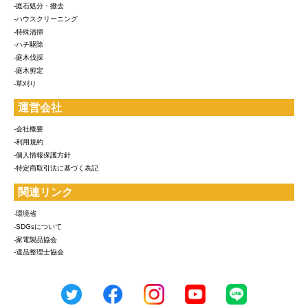
-庭石処分・撤去
-ハウスクリーニング
-特殊清掃
-ハチ駆除
-庭木伐採
-庭木剪定
-草刈り
運営会社
-会社概要
-利用規約
-個人情報保護方針
-特定商取引法に基づく表記
関連リンク
-環境省
-SDGsについて
-家電製品協会
-遺品整理士協会