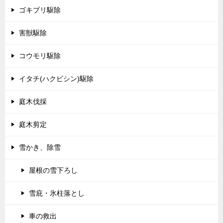
ゴキブリ駆除
害獣駆除
コウモリ駆除
イタチ(ハクビシン)駆除
庭木伐採
庭木剪定
雪かき、除雪
屋根の雪下ろし
雪庇・氷柱落とし
車の救出