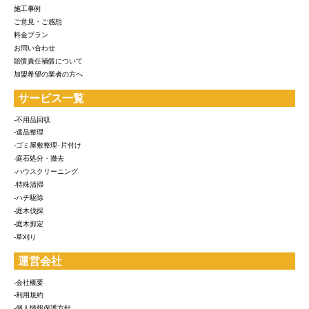
施工事例
ご意見・ご感想
料金プラン
お問い合わせ
賠償責任補償について
加盟希望の業者の方へ
サービス一覧
-不用品回収
-遺品整理
-ゴミ屋敷整理･片付け
-庭石処分・撤去
-ハウスクリーニング
-特殊清掃
-ハチ駆除
-庭木伐採
-庭木剪定
-草刈り
運営会社
-会社概要
-利用規約
-個人情報保護方針