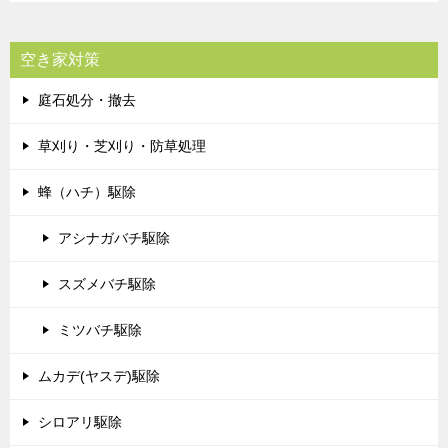
空き家対策
庭石処分・撤去
草刈り・芝刈り・防草処理
蜂（ハチ）駆除
アシナガバチ駆除
スズメバチ駆除
ミツバチ駆除
ムカデ(ヤスデ)駆除
シロアリ駆除