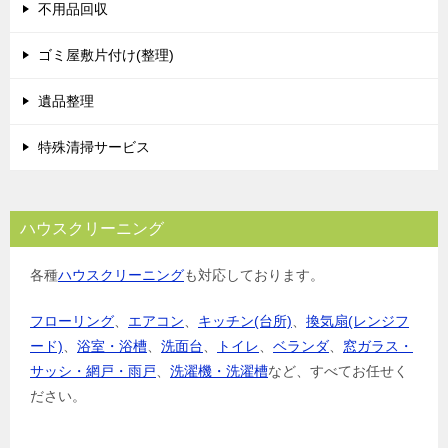
不用品回収
ゴミ屋敷片付け(整理)
遺品整理
特殊清掃サービス
ハウスクリーニング
各種
ハウスクリーニング
も対応しております。
フローリング
、
エアコン
、
キッチン(台所)
、
換気扇(レンジフ
ード)
、
浴室・浴槽
、
洗面台
、
トイレ
、
ベランダ
、
窓ガラス・
サッシ・網戸・雨戸
、
洗濯機・洗濯槽
など、すべてお任せく
ださい。