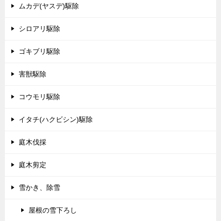
ムカデ(ヤスデ)駆除
シロアリ駆除
ゴキブリ駆除
害獣駆除
コウモリ駆除
イタチ(ハクビシン)駆除
庭木伐採
庭木剪定
雪かき、除雪
屋根の雪下ろし