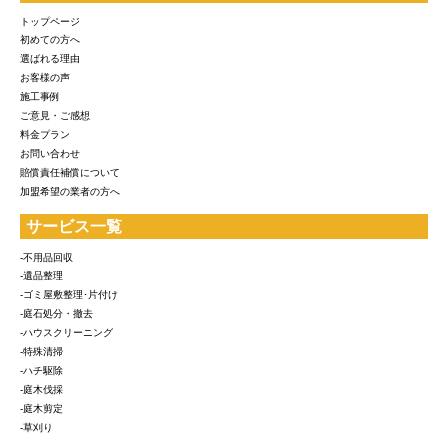
トップページ
初めての方へ
選ばれる理由
お客様の声
施工事例
ご意見・ご感想
料金プラン
お問い合わせ
賠償責任補償について
加盟希望の業者の方へ
サービス一覧
-不用品回収
-遺品整理
-ゴミ屋敷整理･片付け
-庭石処分・撤去
-ハウスクリーニング
-特殊清掃
-ハチ駆除
-庭木伐採
-庭木剪定
-草刈り