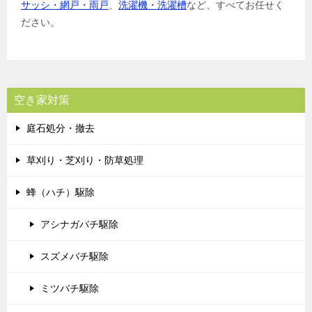
サッシ・網戸・雨戸
、
洗濯機・洗濯槽
など、すべてお任せく
ださい。
空き家対策
庭石処分・撤去
草刈り・芝刈り・防草処理
蜂（ハチ）駆除
アシナガバチ駆除
スズメバチ駆除
ミツバチ駆除