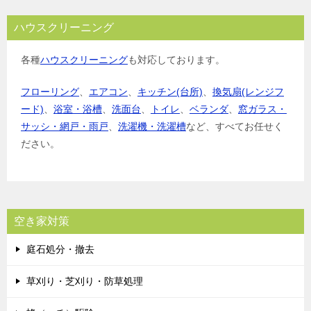
ハウスクリーニング
各種
ハウスクリーニング
も対応しております。
フローリング
、
エアコン
、
キッチン(台所)
、
換気扇(レンジフ
ード)
、
浴室・浴槽
、
洗面台
、
トイレ
、
ベランダ
、
窓ガラス・
サッシ・網戸・雨戸
、
洗濯機・洗濯槽
など、すべてお任せく
ださい。
空き家対策
庭石処分・撤去
草刈り・芝刈り・防草処理