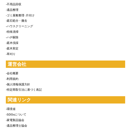
-不用品回収
-遺品整理
-ゴミ屋敷整理･片付け
-庭石処分・撤去
-ハウスクリーニング
-特殊清掃
-ハチ駆除
-庭木伐採
-庭木剪定
-草刈り
運営会社
-会社概要
-利用規約
-個人情報保護方針
-特定商取引法に基づく表記
関連リンク
-環境省
-SDGsについて
-家電製品協会
-遺品整理士協会