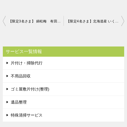
投
【限定3名さま】 錦松梅 有田焼容器入りふりかけ 片付け110番プレゼントキャンペーン！！
【限定4名さま】北海道産 いくら醤油漬 360g 片付け110番プレゼントキャンペーン！！
稿
ナ
ビ
サービス一覧情報
ゲ
片付け・掃除代行
ー
シ
不用品回収
ョ
ゴミ屋敷片付け(整理)
ン
遺品整理
特殊清掃サービス