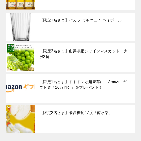
【限定1名さま】バカラ ミルニュイ ハイボール
【限定3名さま】山梨県産シャインマスカット 大
房2房
【限定1名さま】ドドドンと超豪華に！Amazonギ
フト券『10万円分』をプレゼント！
【限定2名さま】最高糖度17度『南水梨』