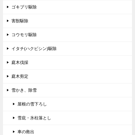
ゴキブリ駆除
害獣駆除
コウモリ駆除
イタチ(ハクビシン)駆除
庭木伐採
庭木剪定
雪かき、除雪
屋根の雪下ろし
雪庇・氷柱落とし
車の救出