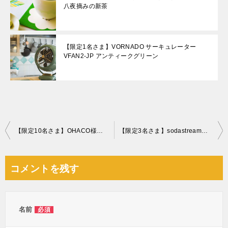
八夜摘みの新茶
【限定1名さま】VORNADO サーキュレーター
VFAN2-JP アンティークグリーン
投
【限定10名さま】OHACO様とのコラボ企画！伝統製法のお味噌セット
【限定3名さま】sodastreamソースパワースターターキット
稿
ナ
コメントを残す
ビ
ゲ
ー
名前
必須
シ