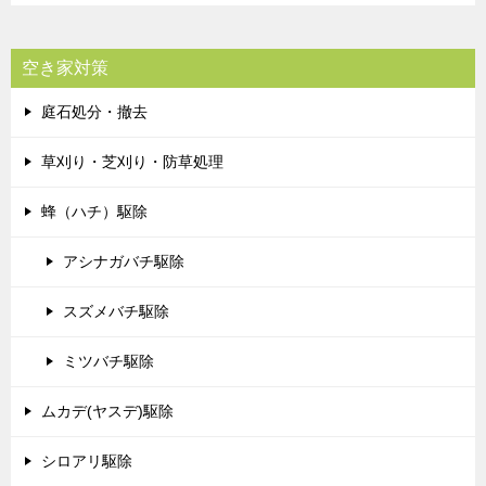
空き家対策
庭石処分・撤去
草刈り・芝刈り・防草処理
蜂（ハチ）駆除
アシナガバチ駆除
スズメバチ駆除
ミツバチ駆除
ムカデ(ヤスデ)駆除
シロアリ駆除