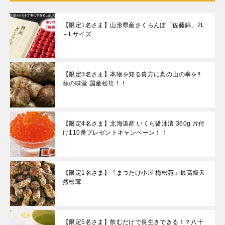
【限定1名さま】山形県産さくらんぼ「佐藤錦」2L
～Lサイズ
【限定3名さま】本物を知る貴方に真の山の幸を!!
秋の味覚 国産松茸！！
【限定4名さま】北海道産 いくら醤油漬 360g 片付
け110番プレゼントキャンペーン！！
【限定1名さま】『まつたけ小屋 梅松苑』最高級天
然松茸
【限定5名さま】飲むだけで長生きできる！？八十