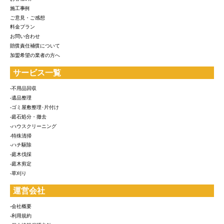
施工事例
ご意見・ご感想
料金プラン
お問い合わせ
賠償責任補償について
加盟希望の業者の方へ
サービス一覧
-不用品回収
-遺品整理
-ゴミ屋敷整理･片付け
-庭石処分・撤去
-ハウスクリーニング
-特殊清掃
-ハチ駆除
-庭木伐採
-庭木剪定
-草刈り
運営会社
-会社概要
-利用規約