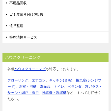
不用品回収
ゴミ屋敷片付け(整理)
遺品整理
特殊清掃サービス
ハウスクリーニング
各種
ハウスクリーニング
も対応しております。
フローリング
、
エアコン
、
キッチン(台所)
、
換気扇(レンジフ
ード)
、
浴室・浴槽
、
洗面台
、
トイレ
、
ベランダ
、
窓ガラス・
サッシ・網戸・雨戸
、
洗濯機・洗濯槽
など、すべてお任せく
ださい。