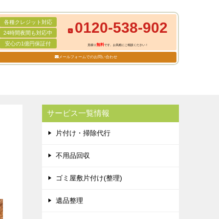
各種クレジット対応
0120-538-902
24時間夜間も対応中
安心の1億円保証付
無料
見積り
です。お気軽にご相談ください！
メールフォームでのお問い合わせ
サービス一覧情報
片付け・掃除代行
不用品回収
ゴミ屋敷片付け(整理)
遺品整理