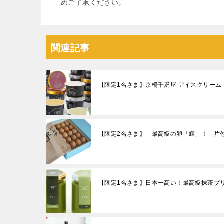
めご了承ください。
関連記事
【限定1名さま】京橋千疋屋 アイスクリーム
【限定2名さま】 最高級の卵「輝」！ 片付
【限定1名さま】日本一高い！最高級抹茶プ