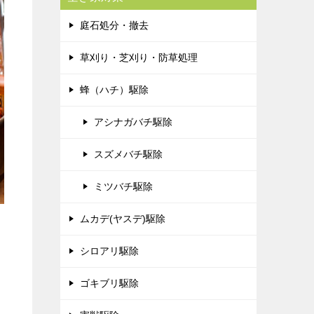
庭石処分・撤去
草刈り・芝刈り・防草処理
蜂（ハチ）駆除
アシナガバチ駆除
スズメバチ駆除
ミツバチ駆除
ムカデ(ヤスデ)駆除
シロアリ駆除
ゴキブリ駆除