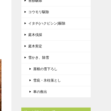
害獣駆除
コウモリ駆除
イタチ(ハクビシン)駆除
庭木伐採
庭木剪定
雪かき、除雪
屋根の雪下ろし
雪庇・氷柱落とし
車の救出