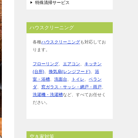
特殊清掃サービス
ハウスクリーニング
各種
ハウスクリーニング
も対応してお
ります。
フローリング
、
エアコン
、
キッチン
(台所)
、
換気扇(レンジフード)
、
浴
室・浴槽
、
洗面台
、
トイレ
、
ベラン
ダ
、
窓ガラス・サッシ・網戸・雨戸
、
洗濯機・洗濯槽
など、すべてお任せく
ださい。
空き家対策