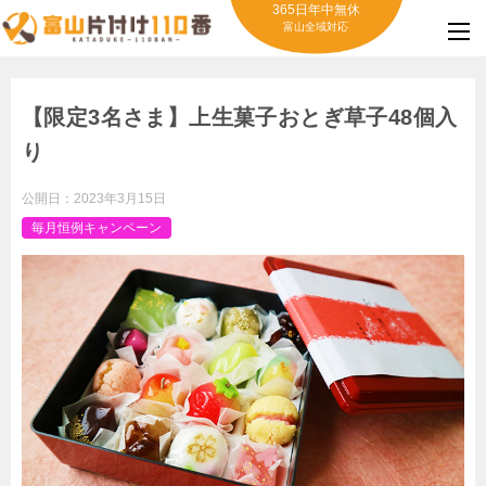
365日年中無休
富山全域対応
【限定3名さま】上生菓子おとぎ草子48個入
り
公開日：
2023年3月15日
毎月恒例キャンペーン