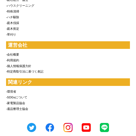
-ハウスクリーニング
-特殊清掃
-ハチ駆除
-庭木伐採
-庭木剪定
-草刈り
運営会社
-会社概要
-利用規約
-個人情報保護方針
-特定商取引法に基づく表記
関連リンク
-環境省
-SDGsについて
-家電製品協会
-遺品整理士協会