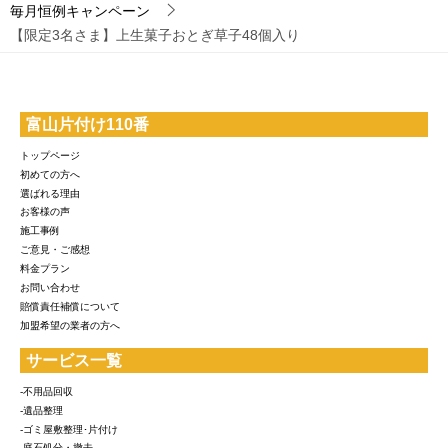
毎月恒例キャンペーン
【限定3名さま】上生菓子おとぎ草子48個入り
富山片付け110番
トップページ
初めての方へ
選ばれる理由
お客様の声
施工事例
ご意見・ご感想
料金プラン
お問い合わせ
賠償責任補償について
加盟希望の業者の方へ
サービス一覧
-不用品回収
-遺品整理
-ゴミ屋敷整理･片付け
-庭石処分・撤去