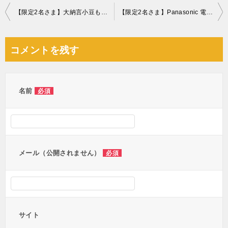
投
【限定2名さま】大納言小豆もなか10個木箱入
【限定2名さま】Panasonic 電気脱臭機 MS-DH100-K [ブラック] 脱臭ハンガー
稿
ナ
コメントを残す
ビ
ゲ
ー
名前
必須
シ
ョ
ン
メール（公開されません）
必須
サイト