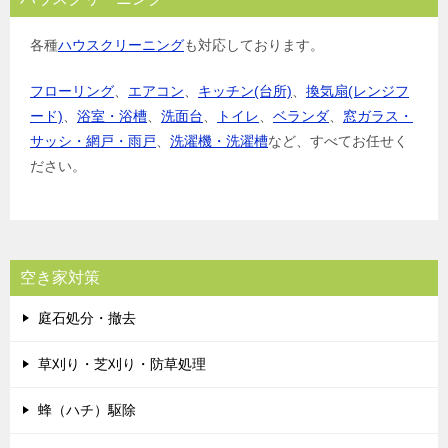
各種
ハウスクリーニング
も対応しております。
フローリング
、
エアコン
、
キッチン(台所)
、
換気扇(レンジフ
ード)
、
浴室・浴槽
、
洗面台
、
トイレ
、
ベランダ
、
窓ガラス・
サッシ・網戸・雨戸
、
洗濯機・洗濯槽
など、すべてお任せく
ださい。
空き家対策
庭石処分・撤去
草刈り・芝刈り・防草処理
蜂（ハチ）駆除