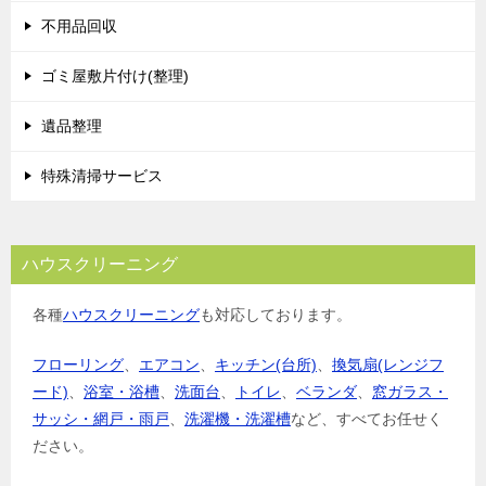
シ
不用品回収
ョ
ゴミ屋敷片付け(整理)
ン
遺品整理
特殊清掃サービス
ハウスクリーニング
各種
ハウスクリーニング
も対応しております。
フローリング
、
エアコン
、
キッチン(台所)
、
換気扇(レンジフ
ード)
、
浴室・浴槽
、
洗面台
、
トイレ
、
ベランダ
、
窓ガラス・
サッシ・網戸・雨戸
、
洗濯機・洗濯槽
など、すべてお任せく
ださい。