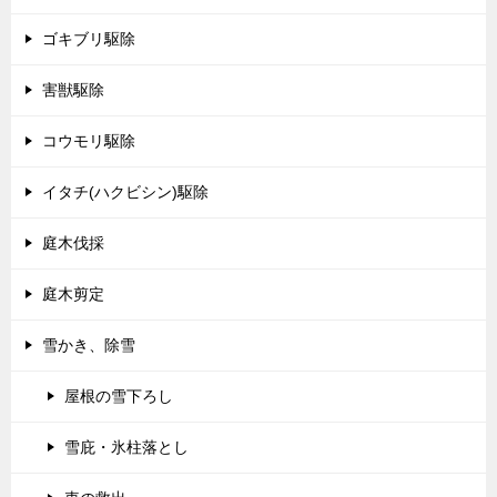
ゴキブリ駆除
害獣駆除
コウモリ駆除
イタチ(ハクビシン)駆除
庭木伐採
庭木剪定
雪かき、除雪
屋根の雪下ろし
雪庇・氷柱落とし