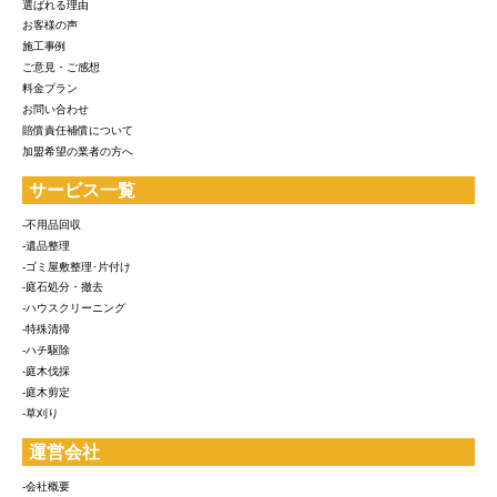
選ばれる理由
お客様の声
施工事例
ご意見・ご感想
料金プラン
お問い合わせ
賠償責任補償について
加盟希望の業者の方へ
サービス一覧
-不用品回収
-遺品整理
-ゴミ屋敷整理･片付け
-庭石処分・撤去
-ハウスクリーニング
-特殊清掃
-ハチ駆除
-庭木伐採
-庭木剪定
-草刈り
運営会社
-会社概要