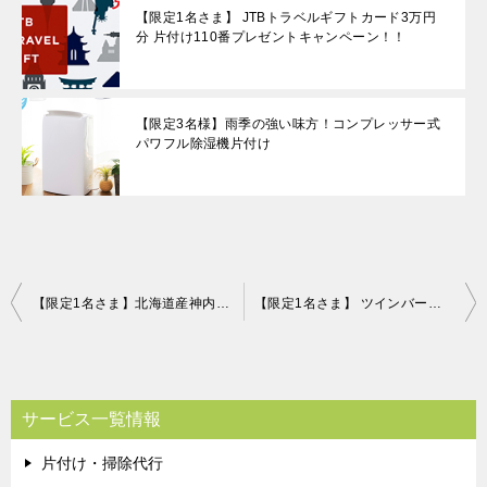
【限定1名さま】 JTBトラベルギフトカード3万円
分 片付け110番プレゼントキャンペーン！！
【限定3名様】雨季の強い味方！コンプレッサー式
パワフル除湿機片付け
投
【限定1名さま】北海道産神内和牛 すき焼き・しゃぶしゃぶ用詰合せ 片付け110番プレゼントキャンペーン！！
【限定1名さま】 ツインバード パーソナル加湿空気清浄機
稿
ナ
ビ
サービス一覧情報
ゲ
片付け・掃除代行
ー