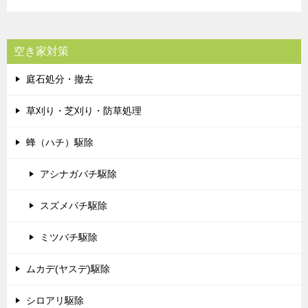
空き家対策
庭石処分・撤去
草刈り・芝刈り・防草処理
蜂（ハチ）駆除
アシナガバチ駆除
スズメバチ駆除
ミツバチ駆除
ムカデ(ヤスデ)駆除
シロアリ駆除