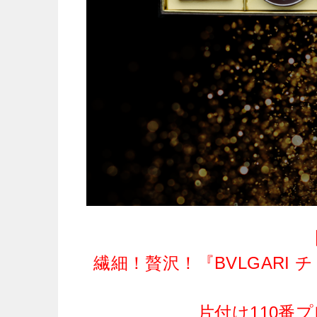
繊細！贅沢！『BVLGARI
片付け110番