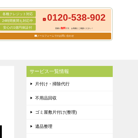
各種クレジット対応
0120-538-902
24時間夜間も対応中
安心の1億円保証付
無料
見積り
です。お気軽にご相談ください！
メールフォームでのお問い合わせ
サービス一覧情報
片付け・掃除代行
不用品回収
ゴミ屋敷片付け(整理)
遺品整理