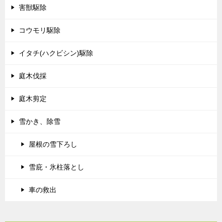
害獣駆除
コウモリ駆除
イタチ(ハクビシン)駆除
庭木伐採
庭木剪定
雪かき、除雪
屋根の雪下ろし
雪庇・氷柱落とし
車の救出