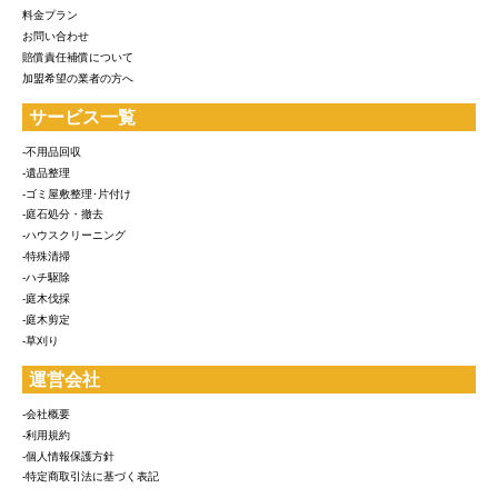
料金プラン
お問い合わせ
賠償責任補償について
加盟希望の業者の方へ
サービス一覧
-不用品回収
-遺品整理
-ゴミ屋敷整理･片付け
-庭石処分・撤去
-ハウスクリーニング
-特殊清掃
-ハチ駆除
-庭木伐採
-庭木剪定
-草刈り
運営会社
-会社概要
-利用規約
-個人情報保護方針
-特定商取引法に基づく表記