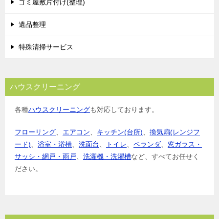
ゴミ屋敷片付け(整理)
ン
遺品整理
特殊清掃サービス
ハウスクリーニング
各種
ハウスクリーニング
も対応しております。
フローリング
、
エアコン
、
キッチン(台所)
、
換気扇(レンジフ
ード)
、
浴室・浴槽
、
洗面台
、
トイレ
、
ベランダ
、
窓ガラス・
サッシ・網戸・雨戸
、
洗濯機・洗濯槽
など、すべてお任せく
ださい。