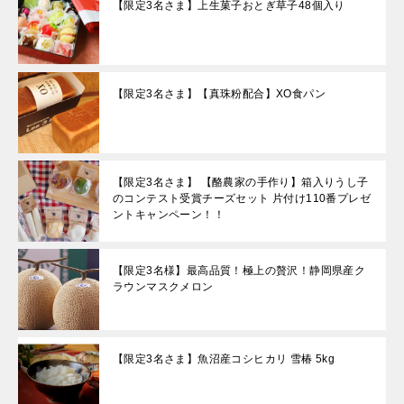
【限定3名さま】上生菓子おとぎ草子48個入り
【限定3名さま】【真珠粉配合】XO食パン
【限定3名さま】 【酪農家の手作り】箱入りうし子
のコンテスト受賞チーズセット 片付け110番プレゼ
ントキャンペーン！！
【限定3名様】最高品質！極上の贅沢！静岡県産ク
ラウンマスクメロン
【限定3名さま】魚沼産コシヒカリ 雪椿 5kg