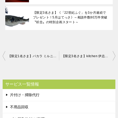
【限定3名さま】《「22世紀ふぐ」を3か月連続で
プレゼント！5月はてっさ》～相談件数80万件突破
〝祈念〟の特別企画スタート～
投
【限定1名さま】バカラ ミルニュイ ハイボール
【限定3名さま】kitchen 伊志川 ビーフシチュー＆ハンバーグ 片付け110番プレゼントキャンペーン♪
稿
ナ
ビ
サービス一覧情報
ゲ
片付け・掃除代行
ー
シ
不用品回収
ョ