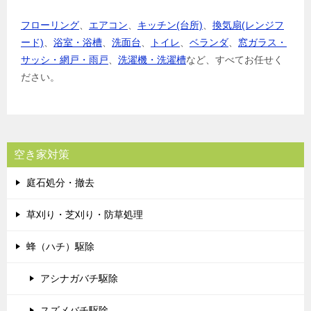
フローリング
、
エアコン
、
キッチン(台所)
、
換気扇(レンジフ
ード)
、
浴室・浴槽
、
洗面台
、
トイレ
、
ベランダ
、
窓ガラス・
サッシ・網戸・雨戸
、
洗濯機・洗濯槽
など、すべてお任せく
ださい。
空き家対策
庭石処分・撤去
草刈り・芝刈り・防草処理
蜂（ハチ）駆除
アシナガバチ駆除
スズメバチ駆除