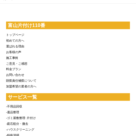
富山片付け110番
トップページ
初めての方へ
選ばれる理由
お客様の声
施工事例
ご意見・ご感想
料金プラン
お問い合わせ
賠償責任補償について
加盟希望の業者の方へ
サービス一覧
-不用品回収
-遺品整理
-ゴミ屋敷整理･片付け
-庭石処分・撤去
-ハウスクリーニング
-特殊清掃