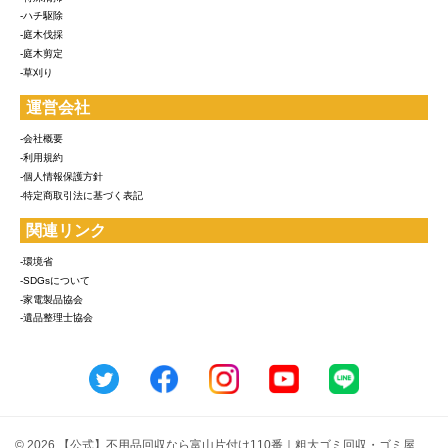
-ハチ駆除
-庭木伐採
-庭木剪定
-草刈り
運営会社
-会社概要
-利用規約
-個人情報保護方針
-特定商取引法に基づく表記
関連リンク
-環境省
-SDGsについて
-家電製品協会
-遺品整理士協会
© 2026 【公式】不用品回収なら富山片付け110番｜粗大ゴミ回収・ゴミ屋