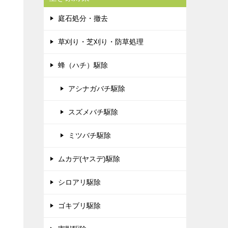
庭石処分・撤去
草刈り・芝刈り・防草処理
蜂（ハチ）駆除
アシナガバチ駆除
スズメバチ駆除
ミツバチ駆除
ムカデ(ヤスデ)駆除
シロアリ駆除
ゴキブリ駆除