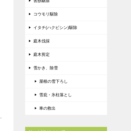
害獣駆除
コウモリ駆除
イタチ(ハクビシン)駆除
庭木伐採
庭木剪定
雪かき、除雪
屋根の雪下ろし
雪庇・氷柱落とし
車の救出