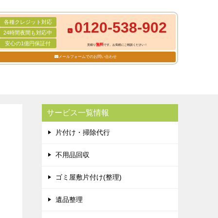
各種クレジット対応
0120-538-902
24時間夜間も対応中
安心の1億円保証付
無料
見積り
です。お気軽にご相談ください！
メールフォームでのお問い合わせ
サービス一覧情報
片付け・掃除代行
不用品回収
ゴミ屋敷片付け(整理)
遺品整理