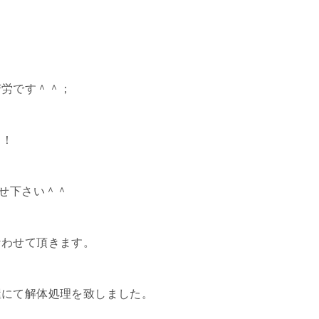
苦労です＾＾；
！！
任せ下さい＾＾
なわせて頂きます。
屋にて解体処理を致しました。