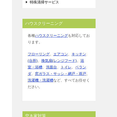
特殊清掃サービス
ハウスクリーニング
各種
ハウスクリーニング
も対応してお
ります。
フローリング
、
エアコン
、
キッチン
(台所)
、
換気扇(レンジフード)
、
浴
室・浴槽
、
洗面台
、
トイレ
、
ベラン
ダ
、
窓ガラス・サッシ・網戸・雨戸
、
洗濯機・洗濯槽
など、すべてお任せく
ださい。
空き家対策