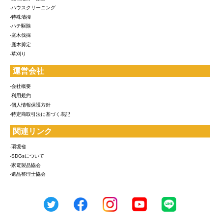
-ハウスクリーニング
-特殊清掃
-ハチ駆除
-庭木伐採
-庭木剪定
-草刈り
運営会社
-会社概要
-利用規約
-個人情報保護方針
-特定商取引法に基づく表記
関連リンク
-環境省
-SDGsについて
-家電製品協会
-遺品整理士協会