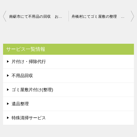
投
南砺市にて不用品の回収 お客様の声
舟橋村にてゴミ屋敷の整理 お客様の声
稿
ナ
ビ
サービス一覧情報
ゲ
片付け・掃除代行
ー
シ
不用品回収
ョ
ゴミ屋敷片付け(整理)
ン
遺品整理
特殊清掃サービス