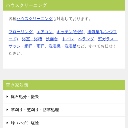
ハウスクリーニング
各種
ハウスクリーニング
も対応しております。
フローリング
、
エアコン
、
キッチン(台所)
、
換気扇(レンジフ
ード)
、
浴室・浴槽
、
洗面台
、
トイレ
、
ベランダ
、
窓ガラス・
サッシ・網戸・雨戸
、
洗濯機・洗濯槽
など、すべてお任せく
ださい。
空き家対策
庭石処分・撤去
草刈り・芝刈り・防草処理
蜂（ハチ）駆除