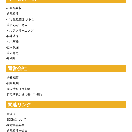
-不用品回収
-遺品整理
-ゴミ屋敷整理･片付け
-庭石処分・撤去
-ハウスクリーニング
-特殊清掃
-ハチ駆除
-庭木伐採
-庭木剪定
-草刈り
運営会社
-会社概要
-利用規約
-個人情報保護方針
-特定商取引法に基づく表記
関連リンク
-環境省
-SDGsについて
-家電製品協会
-遺品整理士協会