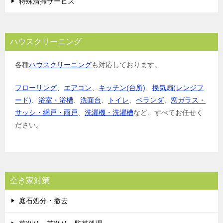
特殊清掃サービス
ハウスクリーニング
各種
ハウスクリーニング
も対応しております。
フローリング
、
エアコン
、
キッチン(台所)
、
換気扇(レンジフ
ード)
、
浴室・浴槽
、
洗面台
、
トイレ
、
ベランダ
、
窓ガラス・
サッシ・網戸・雨戸
、
洗濯機・洗濯槽
など、すべてお任せく
ださい。
空き家対策
庭石処分・撤去