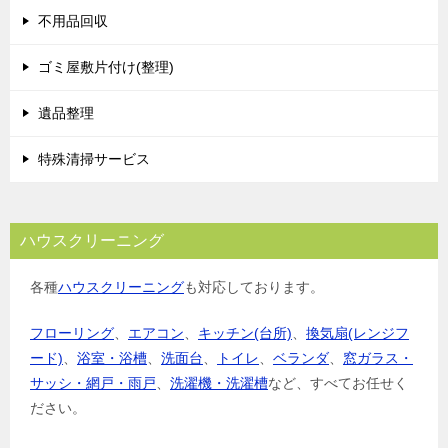
不用品回収
ゴミ屋敷片付け(整理)
遺品整理
特殊清掃サービス
ハウスクリーニング
各種
ハウスクリーニング
も対応しております。
フローリング
、
エアコン
、
キッチン(台所)
、
換気扇(レンジフ
ード)
、
浴室・浴槽
、
洗面台
、
トイレ
、
ベランダ
、
窓ガラス・
サッシ・網戸・雨戸
、
洗濯機・洗濯槽
など、すべてお任せく
ださい。