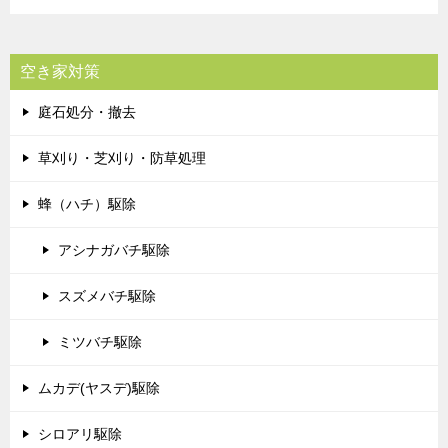
空き家対策
庭石処分・撤去
草刈り・芝刈り・防草処理
蜂（ハチ）駆除
アシナガバチ駆除
スズメバチ駆除
ミツバチ駆除
ムカデ(ヤスデ)駆除
シロアリ駆除