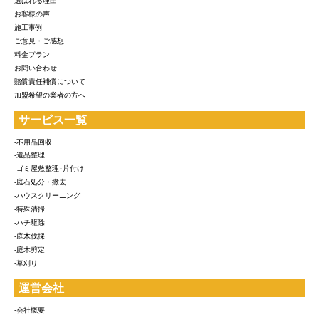
選ばれる理由
お客様の声
施工事例
ご意見・ご感想
料金プラン
お問い合わせ
賠償責任補償について
加盟希望の業者の方へ
サービス一覧
-不用品回収
-遺品整理
-ゴミ屋敷整理･片付け
-庭石処分・撤去
-ハウスクリーニング
-特殊清掃
-ハチ駆除
-庭木伐採
-庭木剪定
-草刈り
運営会社
-会社概要