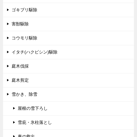
ゴキブリ駆除
害獣駆除
コウモリ駆除
イタチ(ハクビシン)駆除
庭木伐採
庭木剪定
雪かき、除雪
屋根の雪下ろし
雪庇・氷柱落とし
車の救出