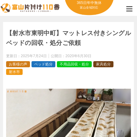
365日年中無休
富山全域対応
【射水市東明中町】マットレス付きシングル
ベッドの回収・処分ご依頼
更新日：
2025年7月24日
公開日：
2020年6月30日
お客様の声
ベッド処分
不用品回収・処分
家具処分
射水市