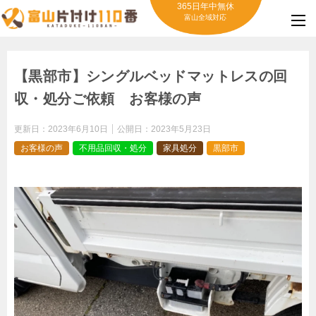
365日年中無休
富山全域対応
【黒部市】シングルベッドマットレスの回
収・処分ご依頼 お客様の声
更新日：
2023年6月10日
公開日：
2023年5月23日
お客様の声
不用品回収・処分
家具処分
黒部市