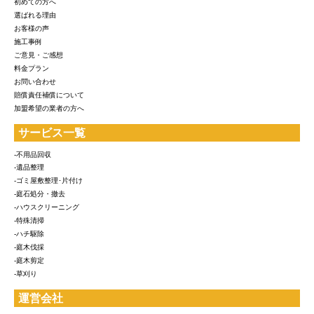
初めての方へ
選ばれる理由
お客様の声
施工事例
ご意見・ご感想
料金プラン
お問い合わせ
賠償責任補償について
加盟希望の業者の方へ
サービス一覧
-不用品回収
-遺品整理
-ゴミ屋敷整理･片付け
-庭石処分・撤去
-ハウスクリーニング
-特殊清掃
-ハチ駆除
-庭木伐採
-庭木剪定
-草刈り
運営会社