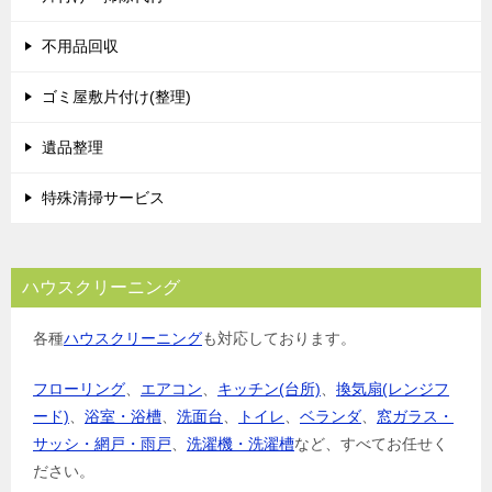
不用品回収
ゴミ屋敷片付け(整理)
遺品整理
特殊清掃サービス
ハウスクリーニング
各種
ハウスクリーニング
も対応しております。
フローリング
、
エアコン
、
キッチン(台所)
、
換気扇(レンジフ
ード)
、
浴室・浴槽
、
洗面台
、
トイレ
、
ベランダ
、
窓ガラス・
サッシ・網戸・雨戸
、
洗濯機・洗濯槽
など、すべてお任せく
ださい。