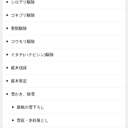
シロアリ駆除
ゴキブリ駆除
害獣駆除
コウモリ駆除
イタチ(ハクビシン)駆除
庭木伐採
庭木剪定
雪かき、除雪
屋根の雪下ろし
雪庇・氷柱落とし