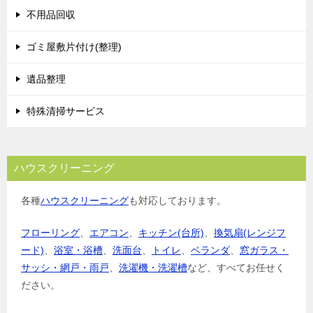
不用品回収
ゴミ屋敷片付け(整理)
遺品整理
特殊清掃サービス
ハウスクリーニング
各種
ハウスクリーニング
も対応しております。
フローリング
、
エアコン
、
キッチン(台所)
、
換気扇(レンジフ
ード)
、
浴室・浴槽
、
洗面台
、
トイレ
、
ベランダ
、
窓ガラス・
サッシ・網戸・雨戸
、
洗濯機・洗濯槽
など、すべてお任せく
ださい。