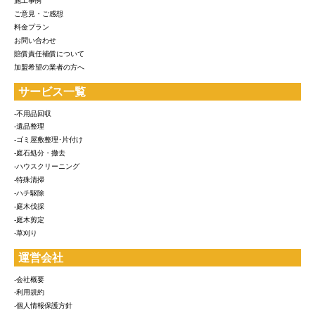
施工事例
ご意見・ご感想
料金プラン
お問い合わせ
賠償責任補償について
加盟希望の業者の方へ
サービス一覧
-不用品回収
-遺品整理
-ゴミ屋敷整理･片付け
-庭石処分・撤去
-ハウスクリーニング
-特殊清掃
-ハチ駆除
-庭木伐採
-庭木剪定
-草刈り
運営会社
-会社概要
-利用規約
-個人情報保護方針