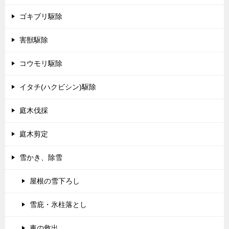
ゴキブリ駆除
害獣駆除
コウモリ駆除
イタチ(ハクビシン)駆除
庭木伐採
庭木剪定
雪かき、除雪
屋根の雪下ろし
雪庇・氷柱落とし
車の救出